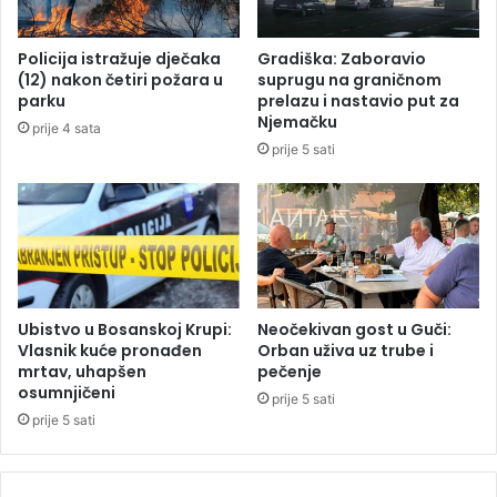
j
z
i
a
Policija istražuje dječaka
Gradiška: Zaboravio
n
p
(12) nakon četiri požara u
suprugu na graničnom
a
r
parku
prelazu i nastavio put za
v
i
Njemačku
prije 4 sata
o
j
prije 5 sati
d
e
e
t
d
i
a
o
j
D
e
e
u
j
b
a
Ubistvo u Bosanskoj Krupi:
Neočekivan gost u Guči:
i
n
Vlasnik kuće pronađen
Orban uživa uz trube i
j
mrtav, uhapšen
pečenje
u
osumnjičeni
e
P
prije 5 sati
n
e
prije 5 sati
S
t
r
r
b
o