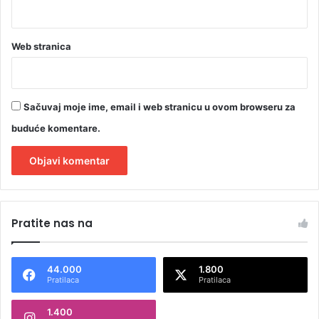
r
a
j
Web stranica
u
Sačuvaj moje ime, email i web stranicu u ovom browseru za
buduće komentare.
A
l
Pratite nas na
t
e
44.000
1.800
r
Pratilaca
Pratilaca
n
1.400
a