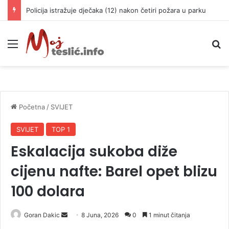
Policija istražuje dječaka (12) nakon četiri požara u parku
Meni
P
Početna
/
SVIJET
SVIJET
TOP 1
Eskalacija sukoba diže
cijenu nafte: Barel opet blizu
100 dolara
Goran Dakic
S
8 Juna, 2026
0
1 minut čitanja
e