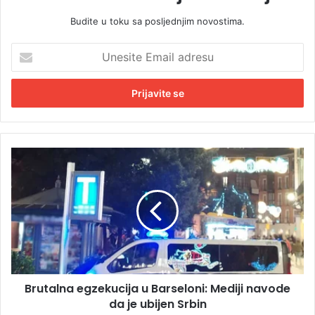
Budite u toku sa posljednjim novostima.
U
n
e
s
i
t
e
E
B
m
r
a
u
i
t
l
a
a
l
d
n
r
a
e
e
s
Brutalna egzekucija u Barseloni: Mediji navode
g
u
da je ubijen Srbin
z