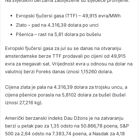
Na svjetskim berzama zabilježene su sljedeće promjene:
Evropski fjučersi gasa (TTF) – 49,915 evra/MWh
Zlato – pad na 4.316,39 dolara po unci
Pšenica – rast na 5,81 dolara po bušelu
Evropski fjučersi gasa za jul su se danas na otvaranju
amsterdamske berze TTF prodavali po cijeni od 49,915
evra za megavat-sat. Vrijednost evra u odnosu na dolar na
valutnoj berzi Foreks danas iznosi 1,15260 dolara.
Cijena zlata je pala na 4.316,39 dolara za trojsku uncu, a
cijena pšenice porasla na 5,8102 dolara za bušel (bušel
iznosi 27,216 kg).
Američki berzanski indeks Dau Džons je na zatvaranju
berzi u petak pao za 1,35 odsto na 50.866,78 poena, S&P
500 za 2,64 odsto na 7.383,74 poena, a Nasdak za 4,18