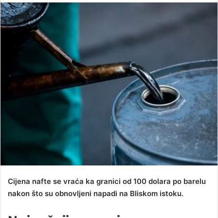
n
d
a
n
e
m
a
i
l
Cijena nafte se vraća ka granici od 100 dolara po barelu
nakon što su obnovljeni napadi na Bliskom istoku.