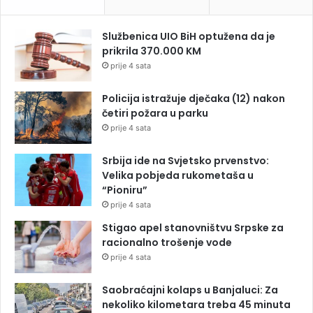
Službenica UIO BiH optužena da je
prikrila 370.000 KM
prije 4 sata
Policija istražuje dječaka (12) nakon
četiri požara u parku
prije 4 sata
Srbija ide na Svjetsko prvenstvo:
Velika pobjeda rukometaša u
“Pioniru”
prije 4 sata
Stigao apel stanovništvu Srpske za
racionalno trošenje vode
prije 4 sata
Saobraćajni kolaps u Banjaluci: Za
nekoliko kilometara treba 45 minuta