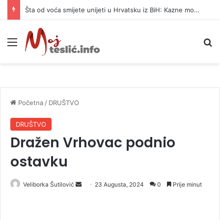
Šta od voća smijete unijeti u Hrvatsku iz BiH: Kazne mogu dostići 13.260 evra
Meni
P
Početna
/
DRUŠTVO
DRUŠTVO
Dražen Vrhovac podnio
ostavku
Veliborka Šutilović
S
23 Augusta, 2024
0
Prije minut
e
n
d