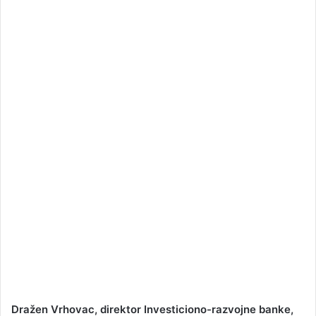
a
n
e
m
a
i
l
Dražen Vrhovac, direktor Investiciono-razvojne banke,