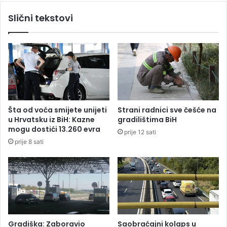
t
e
Slični tekstovi
a
m
n
e
j
o
e
č
B
e
o
k
r
u
e
j
Č
e
Šta od voća smijete unijeti
Strani radnici sve češće na
o
z
u Hrvatsku iz BiH: Kazne
gradilištima BiH
r
a
mogu dostići 13.260 evra
prije 12 sati
b
v
prije 8 sati
e
i
k
e
n
d
Gradiška: Zaboravio
Saobraćajni kolaps u