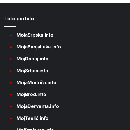
Lista portala
MojaSrpska.info
MojaBanjaLuka.info
MojDoboj.info
MojSrbac.info
MojaModriča.info
MojBrod.info
MojaDerventa.info
MojTeslić.info
MojPrnjavor.info