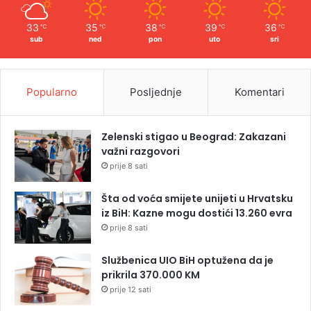
33
35
38
39
36
℃
℃
℃
℃
℃
sub
ned
pon
uto
sri
Popularno
Posljednje
Komentari
Zelenski stigao u Beograd: Zakazani
važni razgovori
prije 8 sati
Šta od voća smijete unijeti u Hrvatsku
iz BiH: Kazne mogu dostići 13.260 evra
prije 8 sati
Službenica UIO BiH optužena da je
prikrila 370.000 KM
prije 12 sati