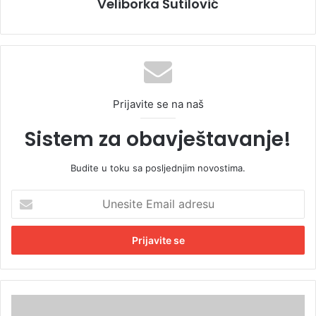
Veliborka Šutilović
Prijavite se na naš
Sistem za obavještavanje!
Budite u toku sa posljednjim novostima.
U
n
e
s
i
t
e
E
P
m