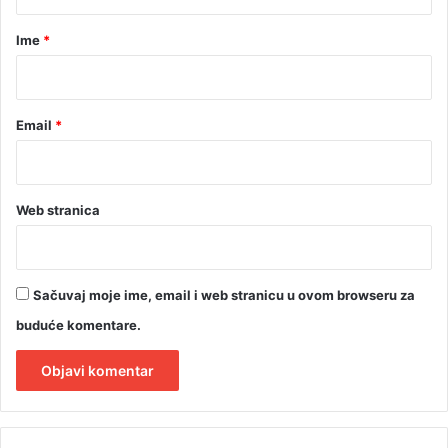
a
r
Ime
*
*
Email
*
Web stranica
Sačuvaj moje ime, email i web stranicu u ovom browseru za
buduće komentare.
A
l