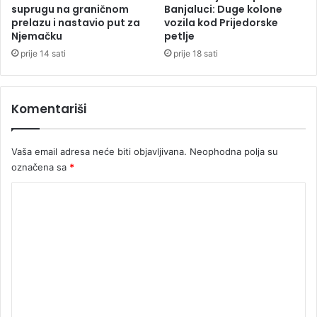
suprugu na graničnom
Banjaluci: Duge kolone
prelazu i nastavio put za
vozila kod Prijedorske
Njemačku
petlje
prije 14 sati
prije 18 sati
Komentariši
Vaša email adresa neće biti objavljivana.
Neophodna polja su
označena sa
*
K
o
m
e
n
t