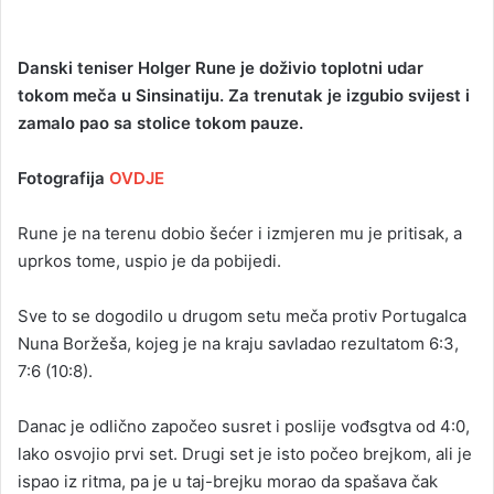
Danski teniser Holger Rune je doživio toplotni udar
tokom meča u Sinsinatiju. Za trenutak je izgubio svijest i
zamalo pao sa stolice tokom pauze.
Fotografija
OVDJE
Rune je na terenu dobio šećer i izmjeren mu je pritisak, a
uprkos tome, uspio je da pobijedi.
Sve to se dogodilo u drugom setu meča protiv Portugalca
Nuna Boržeša, kojeg je na kraju savladao rezultatom 6:3,
7:6 (10:8).
Danac je odlično započeo susret i poslije vođsgtva od 4:0,
lako osvojio prvi set. Drugi set je isto počeo brejkom, ali je
ispao iz ritma, pa je u taj-brejku morao da spašava čak