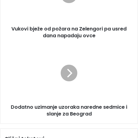
a
i
d
b
r
j
e
e
s
Vukovi bježe od požara na Zelengori pa usred
ž
u
dana napadaju ovce
e
o
d
D
p
o
o
d
ž
a
a
t
r
n
a
o
n
u
a
z
Z
Dodatno uzimanje uzoraka naredne sedmice i
i
e
slanje za Beograd
m
l
a
e
n
n
j