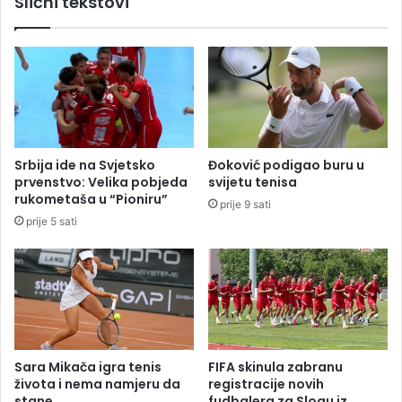
Slični tekstovi
g
e
o
u
r
z
i
o
p
r
a
a
u
k
s
a
r
n
Srbija ide na Svjetsko
Đoković podigao buru u
e
a
prvenstvo: Velika pobjeda
svijetu tenisa
d
r
rukometaša u “Pioniru”
prije 9 sati
d
e
prije 5 sati
a
d
n
n
a
e
n
s
a
e
p
d
a
m
d
i
Sara Mikača igra tenis
FIFA skinula zabranu
a
c
života i nema namjeru da
registracije novih
j
e
stane
fudbalera za Slogu iz