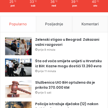
25
33
36
39
40
℃
℃
℃
℃
℃
pet
sub
ned
pon
uto
Popularno
Posljednje
Komentari
Zelenski stigao u Beograd: Zakazani
važni razgovori
prije 8 minuta
Šta od voća smijete unijeti u Hrvatsku
iz BiH: Kazne mogu dostići 13.260 evra
prije 11 minuta
Službenica UIO BiH optužena da je
prikrila 370.000 KM
prije 5 sati
Policija istražuje dječaka (12) nakon