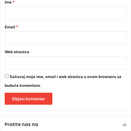
r
Ime
*
*
Email
*
Web stranica
Sačuvaj moje ime, email i web stranicu u ovom browseru za
buduće komentare.
A
l
Pratite nas na
t