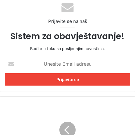
Prijavite se na naš
Sistem za obavještavanje!
Budite u toku sa posljednjim novostima.
U
n
e
s
i
t
e
E
V
m
u
a
k
i
o
l
v