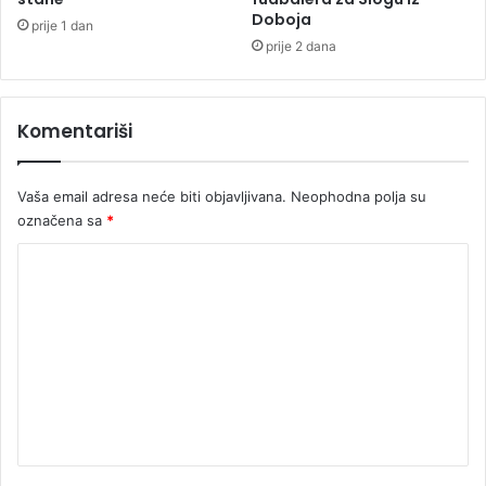
u
Doboja
i
prije 1 dan
o
s
prije 2 dana
v
l
c
a
e
n
Komentariši
j
e
z
Vaša email adresa neće biti objavljivana.
Neophodna polja su
a
označena sa
*
B
e
K
o
o
g
r
m
a
e
d
n
t
a