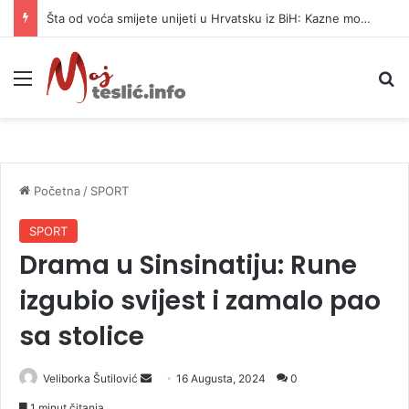
Šta od voća smijete unijeti u Hrvatsku iz BiH: Kazne mogu dostići 13.260 evra
Meni
P
Početna
/
SPORT
SPORT
Drama u Sinsinatiju: Rune
izgubio svijest i zamalo pao
sa stolice
Veliborka Šutilović
S
16 Augusta, 2024
0
e
1 minut čitanja