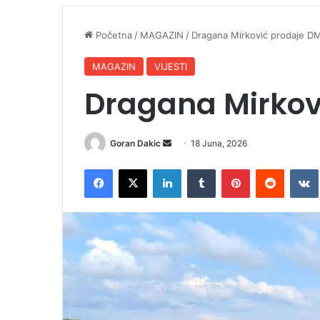
Početna
/
MAGAZIN
/
Dragana Mirković prodaje D
MAGAZIN
VIJESTI
Dragana Mirkov
Goran Dakic
S
18 Juna, 2026
e
Facebook
X
LinkedIn
Tumblr
Pinterest
Reddit
VK
n
d
a
n
e
m
a
i
l