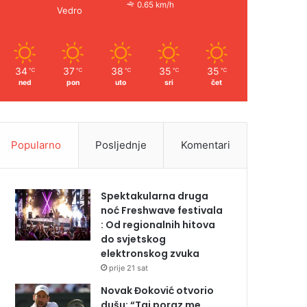
0.65 km/h
Vedro
34
37
38
35
35
℃
℃
℃
℃
℃
ned
pon
uto
sri
čet
Popularno
Posljednje
Komentari
Spektakularna druga
noć Freshwave festivala
: Od regionalnih hitova
do svjetskog
elektronskog zvuka
prije 21 sat
Novak Đoković otvorio
dušu: “Taj poraz me