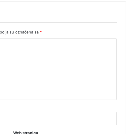
t
u
olja su označena sa
*
Web stranica