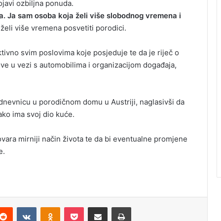
javi ozbiljna ponuda.
a. Ja sam osoba koja želi više slobodnog vremena i
 želi više vremena posvetiti porodici.
ktivno svim poslovima koje posjeduje te da je riječ o
oslove u vezi s automobilima i organizacijom događaja,
odnevnicu u porodičnom domu u Austriji, naglasivši da
ako ima svoj dio kuće.
govara mirniji način života te da bi eventualne promjene
e.
Reddit
VKontakte
Odnoklassniki
Pocket
Podijeli putem Emaila
Odštampaj