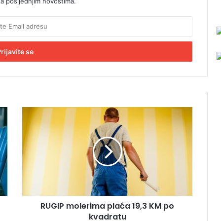
sa posljednjim novostima.
R
U
G
I
P
m
o
l
e
RUGIP molerima plaća 19,3 KM po
r
kvadratu
i