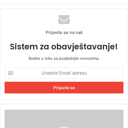
Prijavite se na naš
Sistem za obavještavanje!
Budite u toku sa posljednjim novostima.
U
n
e
s
i
t
e
E
R
m
i
a
T