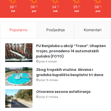
38
36
34
35
38
℃
℃
℃
℃
℃
čet
pet
sub
ned
pon
Popularno
Posljednje
Komentari
PU Banjaluka u akciji “Trasa”: Uhapšen
trojac, pronađeno 14 automatskih
pušaka (FOTO)
prije 4 minute
Zbog tropskih vrućina: Akvana i
gradska kupališta besplatni tri dana
prije 15 minuta
Otvorena sezona asfaltiranja
prije 21 minuta