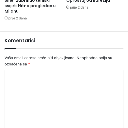
Siner zabrinuo teniski
Oproštaj od Barezija
p
svijet: Hitno pregledan u
prije 2 dana
Milanu
o
g
prije 2 dana
i
n
u
Komentariši
l
a
Vaša email adresa neće biti objavljivana.
Neophodna polja su
označena sa
*
K
o
m
e
n
t
a