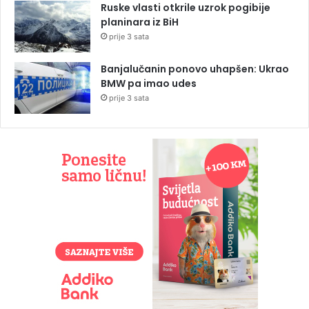
Ruske vlasti otkrile uzrok pogibije
planinara iz BiH
prije 3 sata
Banjalučanin ponovo uhapšen: Ukrao
BMW pa imao udes
prije 3 sata