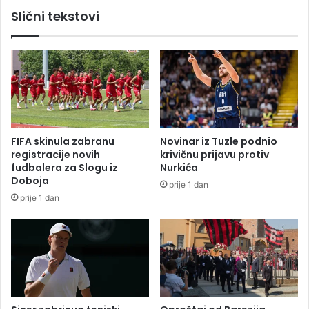
o
o
Slični tekstovi
d
d
2
P
8
r
m
i
i
j
l
e
i
d
o
o
n
r
FIFA skinula zabranu
Novinar iz Tuzle podnio
a
a
registracije novih
krivičnu prijavu protiv
K
,
fudbalera za Slogu iz
Nurkića
M
j
Doboja
prije 1 dan
e
prije 1 dan
d
n
a
o
s
o
b
a