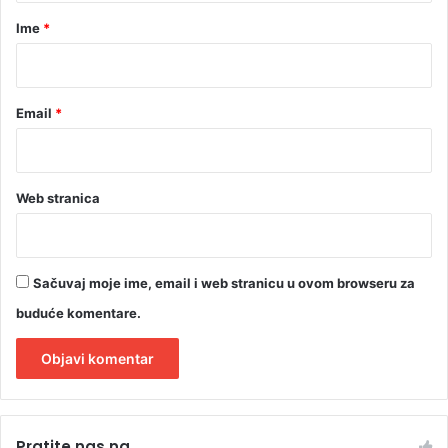
r
Ime
*
*
Email
*
Web stranica
Sačuvaj moje ime, email i web stranicu u ovom browseru za
buduće komentare.
A
l
Pratite nas na