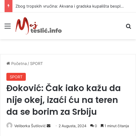
Zbog tropskih vrućina: Akvana i gradska kupališta besplatni tri dana
Meni
P
Početna
/
SPORT
SPORT
Đoković: Čak iako kažu da
nije okej, izaći ću na teren
da se borim za Srbiju
Veliborka Šutilović
S
2 Augusta, 2024
0
1 minut čitanja
e