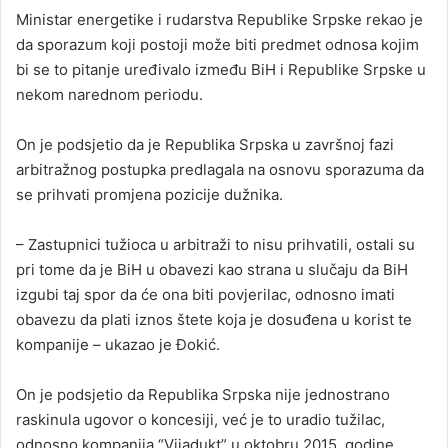
Ministar energetike i rudarstva Republike Srpske rekao je
da sporazum koji postoji može biti predmet odnosa kojim
bi se to pitanje uređivalo između BiH i Republike Srpske u
nekom narednom periodu.
On je podsjetio da je Republika Srpska u završnoj fazi
arbitražnog postupka predlagala na osnovu sporazuma da
se prihvati promjena pozicije dužnika.
– Zastupnici tužioca u arbitraži to nisu prihvatili, ostali su
pri tome da je BiH u obavezi kao strana u slučaju da BiH
izgubi taj spor da će ona biti povjerilac, odnosno imati
obavezu da plati iznos štete koja je dosuđena u korist te
kompanije – ukazao je Đokić.
On je podsjetio da Republika Srpska nije jednostrano
raskinula ugovor o koncesiji, već je to uradio tužilac,
odnosno kompanija “Vijadukt” u oktobru 2015. godine,