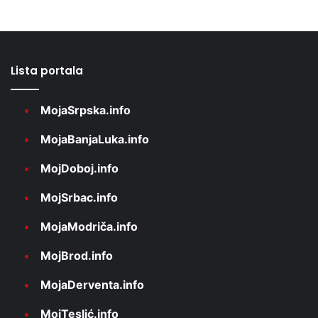
Lista portala
MojaSrpska.info
MojaBanjaLuka.info
MojDoboj.info
MojSrbac.info
MojaModriča.info
MojBrod.info
MojaDerventa.info
MojTeslić.info