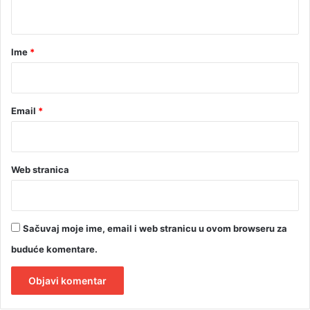
t
a
r
Ime
*
*
Email
*
Web stranica
Sačuvaj moje ime, email i web stranicu u ovom browseru za
buduće komentare.
A