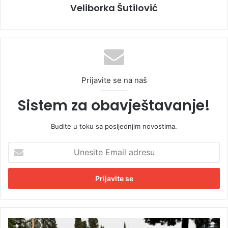
Veliborka Šutilović
Prijavite se na naš
Sistem za obavještavanje!
Budite u toku sa posljednjim novostima.
U
n
e
s
i
t
e
E
U