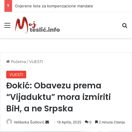
Ovjerene liste za kompenzacione mandate
Meni
P
Početna
/
VIJESTI
VIJESTI
Đokić: Obavezu prema
“Vijaduktu” mora izmiriti
BiH, a ne Srpska
Veliborka Šutilović
S
16 Aprila, 2025
0
2 minuta čitanja
e