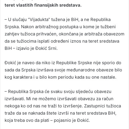
teret vlastitih finansijskih sredstava.
– U slučaju “Vijadukta” tužena je BiH, a ne Republika
Srpska. Nakon arbitražnog postupka u kome je tužbeni
zahtjev tužioca prihvaćen, okončana je arbitraža obavezom
da se tužiocima isplati određeni iznos na teret sredstava
BiH – izjavio je Đokić Srni.
Đokić je naveo da niko iz Republike Srpske nije sporio do
sada da Srpska izvršava svoje međunarodne obaveze bilo
kog karaktera i u bilo kom periodu kada su one nastale.
– Republika Srpska će svaku svoju sljedeću obavezu
izvršavati. Mi ne možemo izvršavati obavezu za račun
nekoga ko od nas ne traži to izvršenje. Zastupnici tužioca
traže da se naknada štete izvrši na teret sredstava BiH,
koja treba ovo da plati – pojasnio je Đokić.