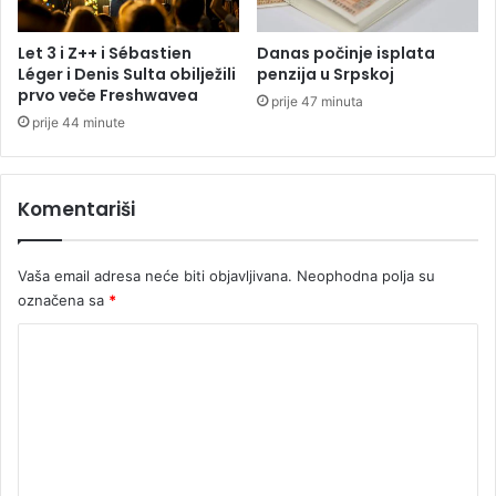
u
j
j
e
Let 3 i Z++ i Sébastien
Danas počinje isplata
e
t
Léger i Denis Sulta obilježili
penzija u Srpskoj
g
r
prvo veče Freshwavea
prije 47 minuta
l
a
prije 44 minute
a
d
đ
o
u
9
Komentariši
0
k
m
Vaša email adresa neće biti objavljivana.
Neophodna polja su
/
označena sa
*
h
K
o
m
e
n