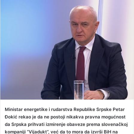
n
d
a
n
e
m
a
i
l
Ministar energetike i rudarstva Republike Srpske Petar
Đokić rekao je da ne postoji nikakva pravna mogućnost
da Srpska prihvati izmirenje obaveze prema slovenačkoj
kompaniji “Vijadukt”, već da to mora da izvrši BiH na