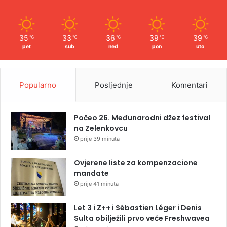
35
33
36
39
39
℃
℃
℃
℃
℃
pet
sub
ned
pon
uto
Popularno
Posljednje
Komentari
Počeo 26. Međunarodni džez festival
na Zelenkovcu
prije 39 minuta
Ovjerene liste za kompenzacione
mandate
prije 41 minuta
Let 3 i Z++ i Sébastien Léger i Denis
Sulta obilježili prvo veče Freshwavea