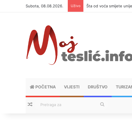
Subota, 08.08.2026.
Uživo
Šta od voća smijete unij
POČETNA
VIJESTI
DRUŠTVO
TURIZA
Nasumični tekstovi
Pretraga
za