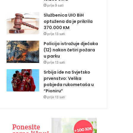
prije 9 sati
Službenica UIO BiH
optužena da je prikrila
370.000 KM
prije 13 sati
Policija istražuje dječaka
(12) nakon četiri požara
u parku
prije 13 sati
Srbija ide na Svjetsko
prvenstvo: Velika
pobjeda rukometaša u
“Pioniru”
prije 13 sati