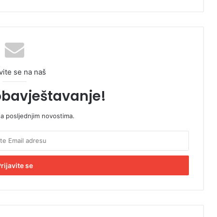
vite se na naš
obavještavanje!
sa posljednjim novostima.