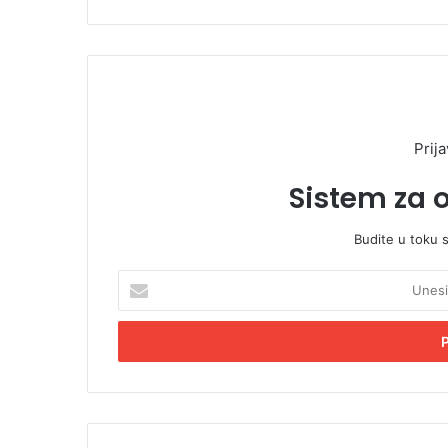
Prija
Sistem za 
Budite u toku 
U
n
e
s
i
t
e
E
m