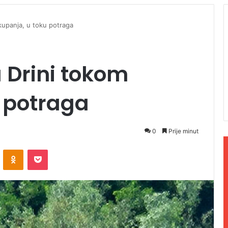
kupanja, u toku potraga
 Drini tokom
 potraga
0
Prije minut
ontakte
Odnoklassniki
Pocket