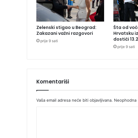
e
:
J
e
Zelenski stigao u Beograd:
Šta od voća
d
Zakazani važni razgovori
Hrvatsku i
n
dostići 13.
prije 9 sati
a
prije 9 sati
o
s
o
b
a
p
Komentariši
o
g
i
Vaša email adresa neće biti objavljivana.
Neophodna p
n
K
u
l
o
a
m