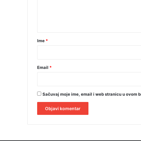
e
n
t
a
r
Ime
*
*
Email
*
Sačuvaj moje ime, email i web stranicu u ovom 
A
l
t