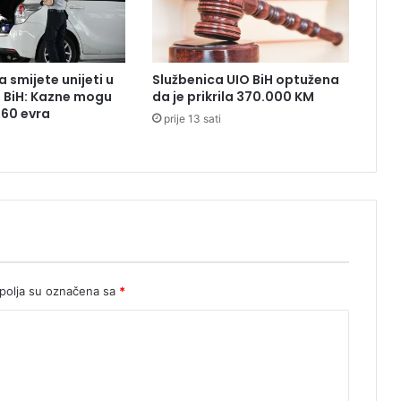
o
s
a
m
 smijete unijeti u
Službenica UIO BiH optužena
o
z BiH: Kazne mogu
da je prikrila 370.000 KM
s
260 evra
prije 13 sati
o
b
a
,
"
p
a
o
"
i
olja su označena sa
*
p
o
l
i
c