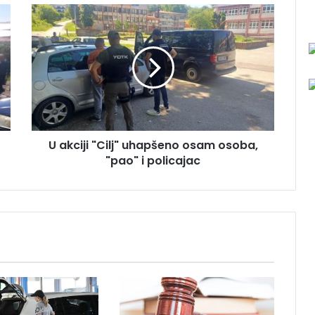
U
a
k
c
i
j
i
"
C
U akciji "Cilj" uhapšeno osam osoba,
i
"pao" i policajac
l
j
"
u
h
a
p
š
e
n
o