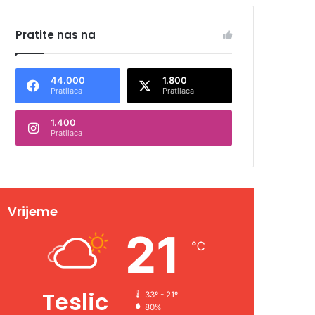
Pratite nas na
44.000
1.800
Pratilaca
Pratilaca
1.400
Pratilaca
Vrijeme
21
℃
Teslic
33º - 21º
80%