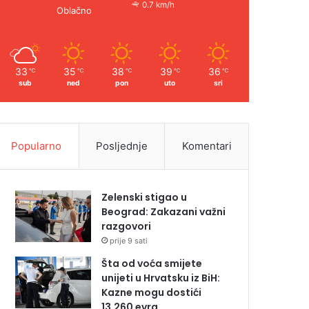
0.7 km/h
Oblačno
33
35
38
39
36
℃
℃
℃
℃
℃
sub
ned
pon
uto
sri
Popularno
Posljednje
Komentari
Zelenski stigao u
Beograd: Zakazani važni
razgovori
prije 9 sati
Šta od voća smijete
unijeti u Hrvatsku iz BiH:
Kazne mogu dostići
13.260 evra