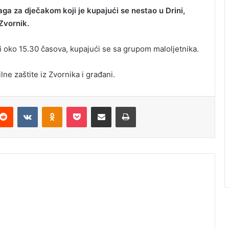
ga za dječakom koji je kupajući se nestao u Drini,
Zvornik.
ini oko 15.30 časova, kupajući se sa grupom maloljetnika.
lne zaštite iz Zvornika i građani.
Reddit
VKontakte
Odnoklassniki
Pocket
Podijeli putem Emaila
Odštampaj