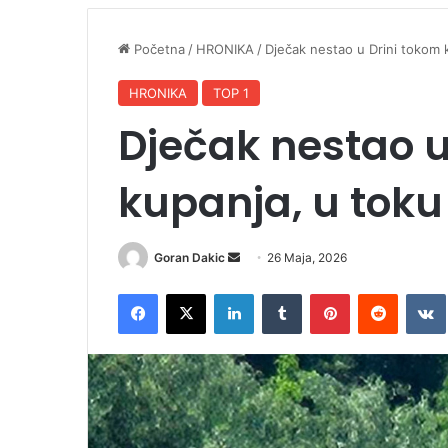
Početna
/
HRONIKA
/
Dječak nestao u Drini tokom 
HRONIKA
TOP 1
Dječak nestao u
kupanja, u toku
Goran Dakic
S
26 Maja, 2026
e
Facebook
X
LinkedIn
Tumblr
Pinterest
Reddit
VK
n
d
a
n
e
m