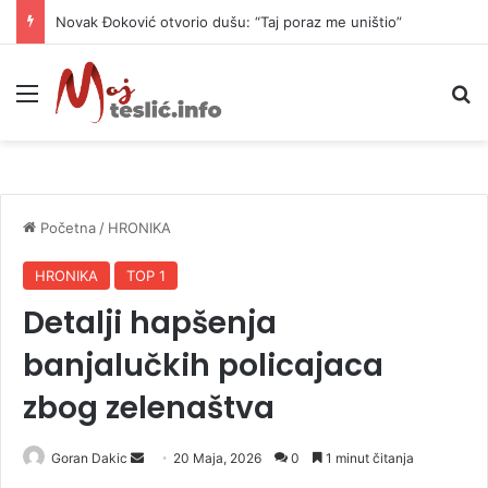
Novak Đoković otvorio dušu: “Taj poraz me uništio”
Meni
P
Početna
/
HRONIKA
HRONIKA
TOP 1
Detalji hapšenja
banjalučkih policajaca
zbog zelenaštva
Goran Dakic
S
20 Maja, 2026
0
1 minut čitanja
e