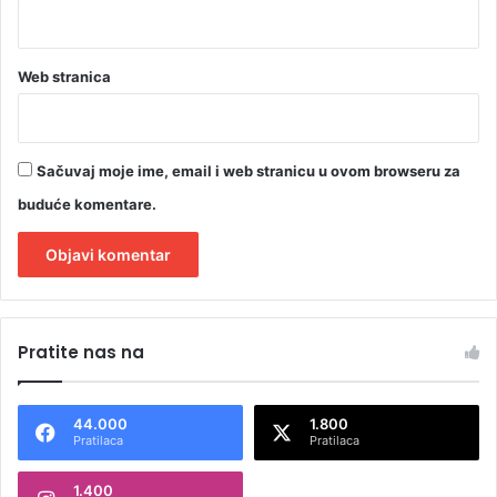
Web stranica
Sačuvaj moje ime, email i web stranicu u ovom browseru za
buduće komentare.
A
l
Pratite nas na
t
e
44.000
1.800
r
Pratilaca
Pratilaca
n
1.400
a