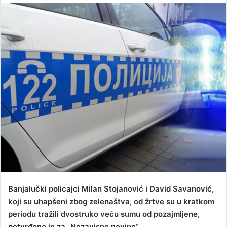
n
d
a
n
e
m
a
i
l
Banjalučki policajci Milan Stojanović i David Savanović,
koji su uhapšeni zbog zelenaštva, od žrtve su u kratkom
periodu tražili dvostruko veću sumu od pozajmljene,
potvrđeno je za „Nezavisne novine“.