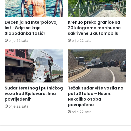
d
e
n
r
o
z
v
Decenija na Interpolovoj
Krenuo preko granice sa
a
o
listi: Gdje se krije
20 kilograma marihuane
n
g
Slobodanka Tošić?
sakrivene u automobilu
a
m
prije 22 sata
prije 22 sata
d
o
z
s
o
t
r
a
b
n
e
a
n
G
z
r
Sudar teretnog i putničkog
Težak sudar više vozila na
i
a
voza kod Bjelovara: Ima
putu Stolac – Neum:
n
n
povrijeđenih
Nekoliko osoba
s
povrijeđeno
i
prije 22 sata
k
č
prije 22 sata
i
n
h
o
p
m