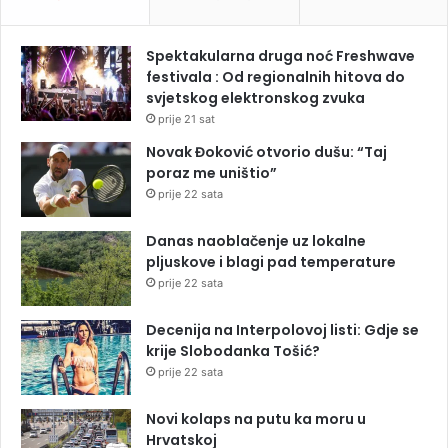
Spektakularna druga noć Freshwave
festivala : Od regionalnih hitova do
svjetskog elektronskog zvuka
prije 21 sat
Novak Đoković otvorio dušu: “Taj
poraz me uništio”
prije 22 sata
Danas naoblačenje uz lokalne
pljuskove i blagi pad temperature
prije 22 sata
Decenija na Interpolovoj listi: Gdje se
krije Slobodanka Tošić?
prije 22 sata
Novi kolaps na putu ka moru u
Hrvatskoj