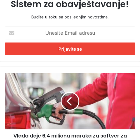
Sistem za obavještavanje!
Budite u toku sa posljednjim novostima.
U
n
e
s
i
t
e
E
V
m
l
a
a
i
d
l
a
a
d
d
a
r
j
e
e
s
Vlada daje 6,4 miliona maraka za softver za
6