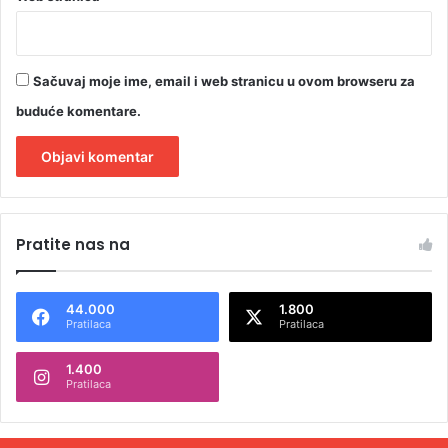
Sačuvaj moje ime, email i web stranicu u ovom browseru za
buduće komentare.
A
l
Pratite nas na
t
e
44.000
1.800
r
Pratilaca
Pratilaca
n
1.400
a
Pratilaca
t
i