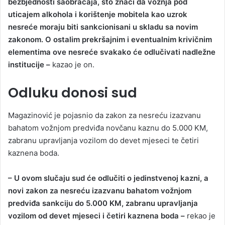
bezbjednosti saobraćaja, što znači da vožnja pod
uticajem alkohola i korištenje mobitela kao uzrok
nesreće moraju biti sankcionisani u skladu sa novim
zakonom. O ostalim prekršajnim i eventualnim krivičnim
elementima ove nesreće svakako će odlučivati nadležne
institucije –
kazao je on.
Odluku donosi sud
Magazinović je pojasnio da zakon za nesreću izazvanu
bahatom vožnjom predviđa novčanu kaznu do 5.000 KM,
zabranu upravljanja vozilom do devet mjeseci te četiri
kaznena boda.
– U ovom slučaju sud će odlučiti o jedinstvenoj kazni, a
novi zakon za nesreću izazvanu bahatom vožnjom
predviđa sankciju do 5.000 KM, zabranu upravljanja
vozilom od devet mjeseci i četiri kaznena boda –
rekao je