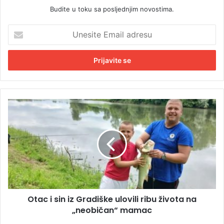
Budite u toku sa posljednjim novostima.
U
n
e
s
i
t
e
E
O
m
t
a
a
i
c
l
i
a
s
d
i
r
n
e
i
s
Otac i sin iz Gradiške ulovili ribu života na
z
u
„neobičan“ mamac
G
r