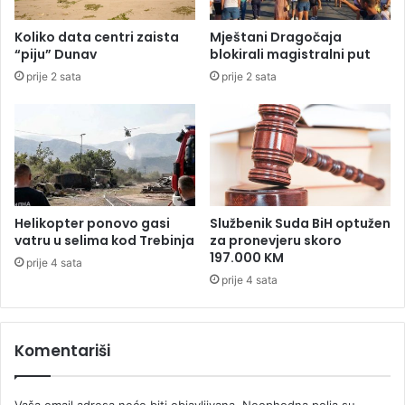
t
j
a
e
Koliko data centri zaista
Mještani Dragočaja
n
đ
“piju” Dunav
blokirali magistralni put
a
e
prije 2 sata
prije 2 sata
„
n
n
i
e
r
o
a
b
d
i
n
č
i
a
k
Helikopter ponovo gasi
Službenik Suda BiH optužen
n
h
vatru u selima kod Trebinja
za pronevjeru skoro
“
e
197.000 KM
prije 4 sata
m
l
prije 4 sata
a
i
m
k
a
o
c
Komentariši
p
t
e
Vaša email adresa neće biti objavljivana.
Neophodna polja su