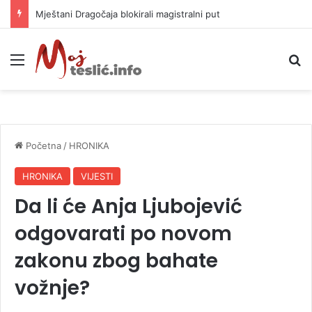
Helikopter ponovo gasi vatru u selima kod Trebinja
Meni
P
Početna
/
HRONIKA
HRONIKA
VIJESTI
Da li će Anja Ljubojević
odgovarati po novom
zakonu zbog bahate
vožnje?