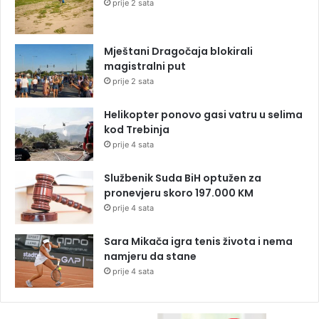
prije 2 sata
Mještani Dragočaja blokirali
magistralni put
prije 2 sata
Helikopter ponovo gasi vatru u selima
kod Trebinja
prije 4 sata
Službenik Suda BiH optužen za
pronevjeru skoro 197.000 KM
prije 4 sata
Sara Mikača igra tenis života i nema
namjeru da stane
prije 4 sata