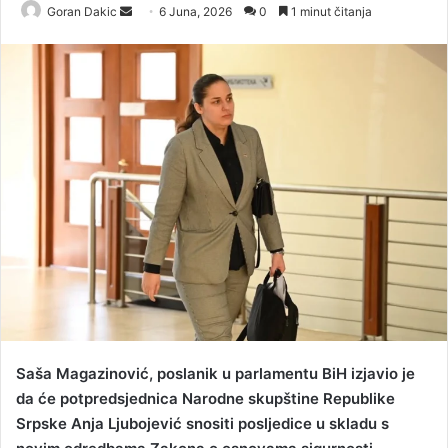
Goran Dakic
S
6 Juna, 2026
0
1 minut čitanja
e
n
d
a
n
e
m
a
i
l
Saša Magazinović, poslanik u parlamentu BiH izjavio je
da će potpredsjednica Narodne skupštine Republike
Srpske Anja Ljubojević snositi posljedice u skladu s