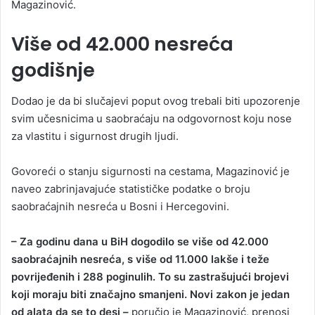
Magazinović.
Više od 42.000 nesreća
godišnje
Dodao je da bi slučajevi poput ovog trebali biti upozorenje
svim učesnicima u saobraćaju na odgovornost koju nose
za vlastitu i sigurnost drugih ljudi.
Govoreći o stanju sigurnosti na cestama, Magazinović je
naveo zabrinjavajuće statističke podatke o broju
saobraćajnih nesreća u Bosni i Hercegovini.
– Za godinu dana u BiH dogodilo se više od 42.000
saobraćajnih nesreća, s više od 11.000 lakše i teže
povrijeđenih i 288 poginulih. To su zastrašujući brojevi
koji moraju biti značajno smanjeni. Novi zakon je jedan
od alata da se to desi –
poručio je Magazinović, prenosi