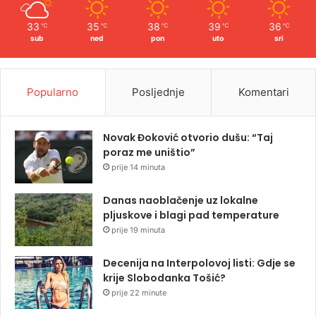
33
35
38
39
36
℃
℃
℃
℃
℃
sub
ned
pon
uto
sri
Popularno
Posljednje
Komentari
Novak Đoković otvorio dušu: “Taj
poraz me uništio”
prije 14 minuta
Danas naoblačenje uz lokalne
pljuskove i blagi pad temperature
prije 19 minuta
Decenija na Interpolovoj listi: Gdje se
krije Slobodanka Tošić?
prije 22 minute