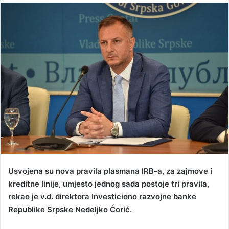
n
d
a
n
e
m
a
i
l
Usvojena su nova pravila plasmana IRB-a, za zajmove i
kreditne linije, umjesto jednog sada postoje tri pravila,
rekao je v.d. direktora Investiciono razvojne banke
Republike Srpske Nedeljko Ćorić.