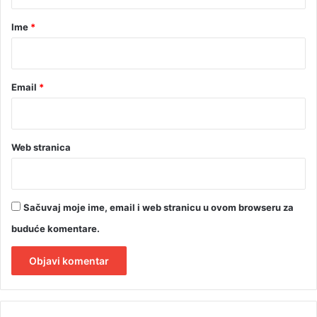
a
r
Ime
*
*
Email
*
Web stranica
Sačuvaj moje ime, email i web stranicu u ovom browseru za
buduće komentare.
A
l