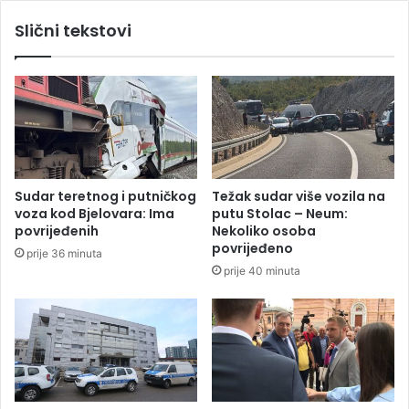
a
a
Slični tekstovi
1
S
.
t
m
e
a
v
j
a
?
n
č
e
v
Sudar teretnog i putničkog
Težak sudar više vozila na
i
voza kod Bjelovara: Ima
putu Stolac – Neum:
ć
povrijeđenih
Nekoliko osoba
povrijeđeno
prije 36 minuta
prije 40 minuta