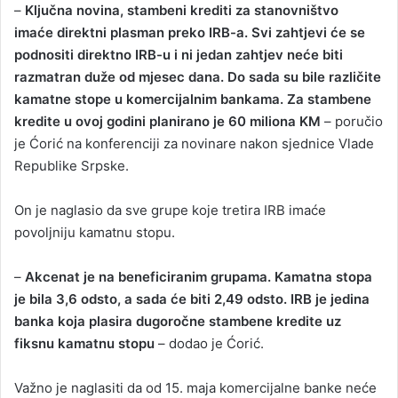
–
Ključna novina, stambeni krediti za stanovništvo
imaće direktni plasman preko IRB-a. Svi zahtjevi će se
podnositi direktno IRB-u i ni jedan zahtjev neće biti
razmatran duže od mjesec dana. Do sada su bile različite
kamatne stope u komercijalnim bankama. Za stambene
kredite u ovoj godini planirano je 60 miliona KM
– poručio
je Ćorić na konferenciji za novinare nakon sjednice Vlade
Republike Srpske.
On je naglasio da sve grupe koje tretira IRB imaće
povoljniju kamatnu stopu.
–
Akcenat je na beneficiranim grupama. Kamatna stopa
je bila 3,6 odsto, a sada će biti 2,49 odsto. IRB je jedina
banka koja plasira dugoročne stambene kredite uz
fiksnu kamatnu stopu
– dodao je Ćorić.
Važno je naglasiti da od 15. maja komercijalne banke neće