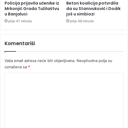
Policija prijavila učenike iz
Beton koalicija potvrdila
Mrkonjić Grada Tužilaštvu
da su Stanivuković i Dodik
u Banjaluci
još u simbiozi
prije 41 minuta
prije 48 minuta
Komentariši
Vaša email adresa neće biti objavljivana.
Neophodna polja su
označena sa
*
K
o
m
e
n
t