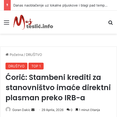
Danas naoblačenje uz lokalne pljuskove i blagi pad temperature
Meni
P
Početna
/
DRUŠTVO
DRUŠTVO
TOP 1
Ćorić: Stambeni krediti za
stanovništvo imaće direktni
plasman preko IRB-a
Goran Dakic
S
29 Aprila, 2026
0
1 minut čitanja
e