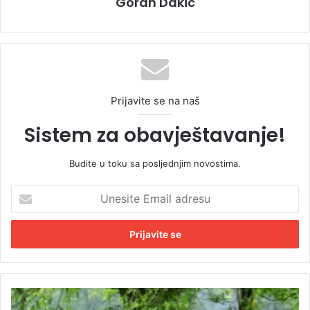
Goran Dakic
Prijavite se na naš
Sistem za obavještavanje!
Budite u toku sa posljednjim novostima.
U
n
e
s
i
t
e
E
K
m
a