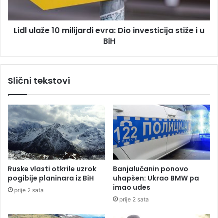
Č
ž
e
e
t
Lidl ulaže 10 milijardi evra: Dio investicija stiže i u
1
v
BiH
0
o
m
r
i
o
l
Slični tekstovi
p
i
r
j
e
a
v
r
e
d
z
i
e
e
n
v
o
r
Ruske vlasti otkrile uzrok
Banjalučanin ponovo
u
a
pogibije planinara iz BiH
uhapšen: Ukrao BMW pa
U
:
imao udes
prije 2 sata
K
D
prije 2 sata
C
i
R
o