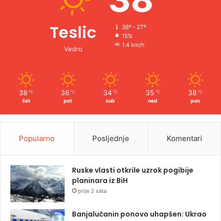
Teslic
38º - 27º
15%
1.4 km/h
Vedro
38
36
34
35
38
℃
℃
℃
℃
℃
čet
pet
sub
ned
pon
Popularno
Posljednje
Komentari
Ruske vlasti otkrile uzrok pogibije
planinara iz BiH
prije 2 sata
Banjalučanin ponovo uhapšen: Ukrao