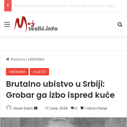
Rekordni profiti kompanija, minimalna korist za građane i nepovratna šteta za prirodu
Meni
P
Početna
/
HRONIKA
HRONIKA
VIJESTI
Brutalno ubistvo u Srbiji:
Grobar ga izbo ispred kuće
Goran Dakic
S
12 Juna, 2026
0
1 minut čitanja
e
n