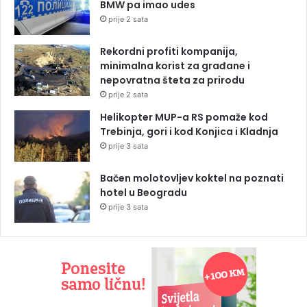
BMW pa imao udes
prije 2 sata
Rekordni profiti kompanija,
minimalna korist za građane i
nepovratna šteta za prirodu
prije 2 sata
Helikopter MUP-a RS pomaže kod
Trebinja, gori i kod Konjica i Kladnja
prije 3 sata
Bačen molotovljev koktel na poznati
hotel u Beogradu
prije 3 sata