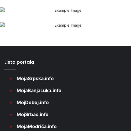
Lista portala
MojaSrpska.info
MojaBanjaLuka.info
MojDoboj.info
MojSrbac.info
MojaModriča.info