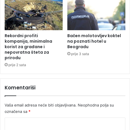
S
i
n
v
e
s
t
Rekordni profiti
Bačen molotovljev koktel
i
kompanija, minimalna
na poznati hotel u
c
korist za građane i
Beogradu
nepovratna šteta za
i
prije 3 sata
prirodu
j
a
prije 2 sata
s
t
i
Komentariši
ž
e
i
Vaša email adresa neće biti objavljivana.
Neophodna polja su
u
označena sa
*
B
i
K
H