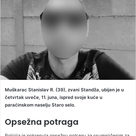
d
a
n
e
m
a
i
l
Muškarac Stanislav R. (39), zvani Standža, ubijen je u
četvrtak uveče, 11. juna, ispred svoje kuće u
paraćinskom naselju Staro selo.
Opsežna potraga
Policija je pokrenula opsežnu potragu za osumnjičenim za