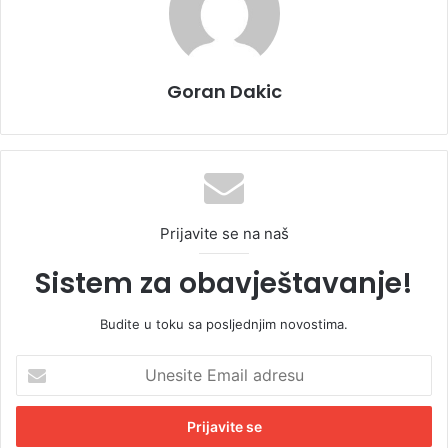
Goran Dakic
Prijavite se na naš
Sistem za obavještavanje!
Budite u toku sa posljednjim novostima.
U
n
e
s