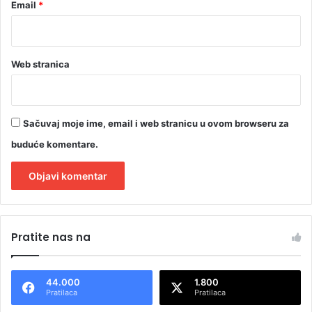
Email
*
Web stranica
Sačuvaj moje ime, email i web stranicu u ovom browseru za
buduće komentare.
A
l
Pratite nas na
t
e
44.000
1.800
r
Pratilaca
Pratilaca
n