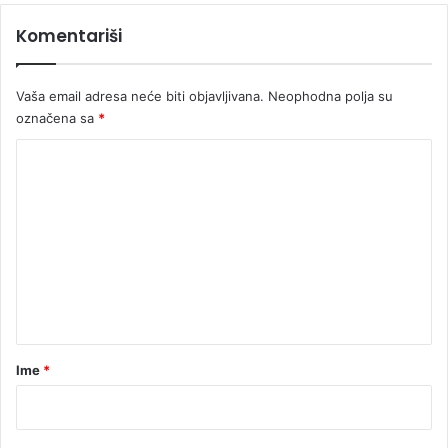
a
Komentariši
s
n
a
Vaša email adresa neće biti objavljivana.
Neophodna polja su
z
označena sa
*
a
ž
K
i
o
v
o
m
t
e
n
t
a
r
Ime
*
*