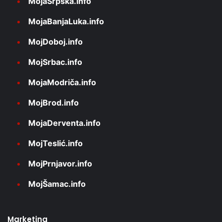
MojaSrpska.info
MojaBanjaLuka.info
MojDoboj.info
MojSrbac.info
MojaModriča.info
MojBrod.info
MojaDerventa.info
MojTeslić.info
MojPrnjavor.info
MojŠamac.info
Marketing