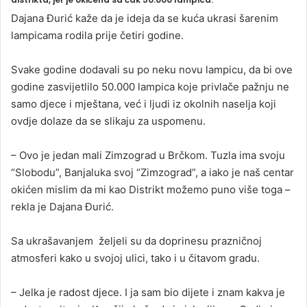
a
Dajana Đurić kaže da je ideja da se kuća ukrasi šarenim
n
lampicama rodila prije četiri godine.
e
m
Svake godine dodavali su po neku novu lampicu, da bi ove
a
godine zasvijetlilo 50.000 lampica koje privlače pažnju ne
i
samo djece i mještana, već i ljudi iz okolnih naselja koji
l
ovdje dolaze da se slikaju za uspomenu.
– Ovo je jedan mali Zimzograd u Brčkom. Tuzla ima svoju
“Slobodu”, Banjaluka svoj “Zimzograd”, a iako je naš centar
okićen mislim da mi kao Distrikt možemo puno više toga –
rekla je Dajana Đurić.
Sa ukrašavanjem željeli su da doprinesu prazničnoj
atmosferi kako u svojoj ulici, tako i u čitavom gradu.
– Jelka je radost djece. I ja sam bio dijete i znam kakva je