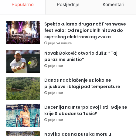
Popularno
Posljednje
Komentari
Spektakularna druga noć Freshwave
festivala : Od regionalnih hitova do
svjetskog elektronskog zvuka
prije 54 minute
Novak Đoković otvorio dušu: “Taj
poraz me uništio”
prije 1 sat
Danas naoblačenje uz lokalne
pljuskove i blagi pad temperature
prije 1 sat
Decenija na Interpolovoj listi: Gdje se
krije Slobodanka Tošić?
prije 1 sat
Novi kolaps na putu ka moru u