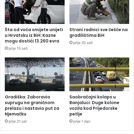
i
n
r
i
a
h
s
v
t
l
Šta od voća smijete unijeti
Strani radnici sve češće na
b
a
u Hrvatsku iz BiH: Kazne
gradilištima BiH
r
d
mogu dostići 13.260 evra
prije 20 sati
a
a
prije 15 sati
d
i
e
d
a
l
j
e
z
e
Gradiška: Zaboravio
Saobraćajni kolaps u
m
suprugu na graničnom
Banjaluci: Duge kolone
l
prelazu i nastavio put za
vozila kod Prijedorske
Njemačku
petlje
j
a
prije 21 sat
prije 1 dan
o
p