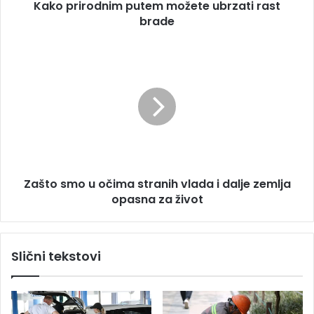
s
Kako prirodnim putem možete ubrzati rast
d
u
brade
n
i
m
Z
p
a
u
š
t
t
e
o
m
s
m
m
o
o
ž
u
e
Zašto smo u očima stranih vlada i dalje zemlja
o
t
opasna za život
č
e
i
u
m
b
a
Slični tekstovi
r
s
z
t
a
r
t
a