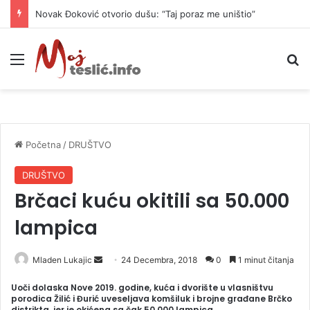
Novak Đoković otvorio dušu: “Taj poraz me uništio”
Meni
P
Početna
/
DRUŠTVO
DRUŠTVO
Brčaci kuću okitili sa 50.000
lampica
Mladen Lukajic
S
24 Decembra, 2018
0
1 minut čitanja
e
Uoči dolaska Nove 2019. godine, kuća i dvorište u vlasništvu
n
porodica Žilić i Đurić uveseljava komšiluk i brojne građane Brčko
distrikta, jer je okićena sa čak 50.000 lampica.
d