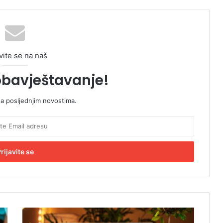
vite se na naš
obavještavanje!
sa posljednjim novostima.
P
a