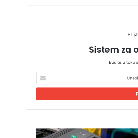
Prija
Sistem za 
Budite u toku 
U
n
e
s
i
t
e
E
m
S
a
D