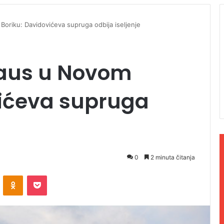
oriku: Davidovićeva supruga odbija iseljenje
haus u Novom
vićeva supruga
0
2 minuta čitanja
ontakte
Odnoklassniki
Pocket