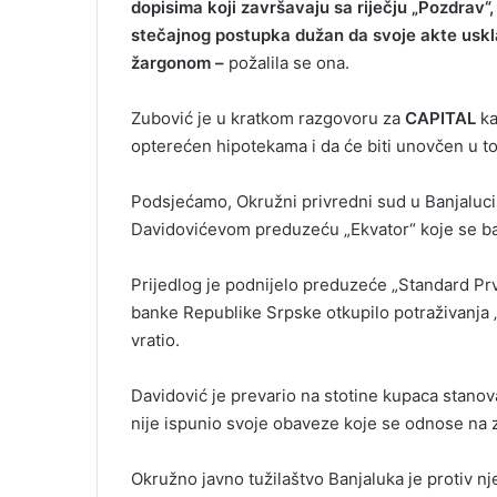
dopisima koji završavaju sa riječju „Pozdrav“
stečajnog postupka dužan da svoje akte uskla
žargonom –
požalila se ona.
Zubović je u kratkom razgovoru za
CAPITAL
ka
opterećen hipotekama i da će biti unovčen u t
Podsjećamo, Okružni privredni sud u Banjaluci 
Davidovićevom preduzeću „Ekvator“ koje se ba
Prijedlog je podnijelo preduzeće „Standard Prva“
banke Republike Srpske otkupilo potraživanja 
vratio.
Davidović je prevario na stotine kupaca stanova
nije ispunio svoje obaveze koje se odnose na 
Okružno javno tužilaštvo Banjaluka je protiv n