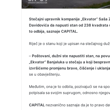
Stečajni upravnik kompanije „Ekvator“ Saša 
Davidovića da napusti stan od 238 kvadrata u 
to odbija, saznaje CAPITAL.
Riječ je o stanu koji je upisan na stečajnog d
–
Poštovani, dužni ste napustiti stan, na pov
„Ekvator“ Banjaluka u stečaju a koji bespravn
izvršićemo promjenu brave, čišćenje i uklanja
se u obavještenju.
Međutim, ona je to odbila, pozivajući se na sp
potpisala sa svojim suprugom, odnosno njego
CAPITAL
nezvanično saznaje da je to pravo da