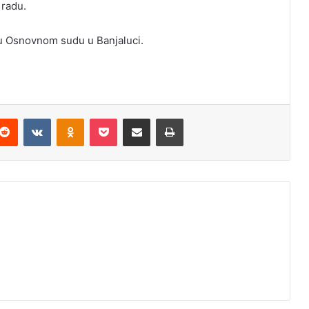
 radu.
u Osnovnom sudu u Banjaluci.
Reddit
VKontakte
Odnoklassniki
Pocket
Podijeli putem Emaila
Odštampaj