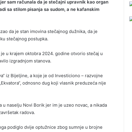
, jer sam računala da je stečajni upravnik kao organ
di sa stilom pisanja sa sudom, a ne kafanskim
zao da je stan imovina stečajnog dužnika, da je
oku stečajnog postupka.
je u krajem oktobra 2024. godine otvorio stečaj u
vilo izgradnjom stanova.
 iz Bijeljine, a koje je od Investiciono – razvojne
„Ekvatora“, odnosno dug koji vlasnik preduzeća nije
 u naselju Novi Borik jer im je uzeo novac, a nikada
završetak radova.
jega podiglo dvije optužnice zbog sumnje u brojne