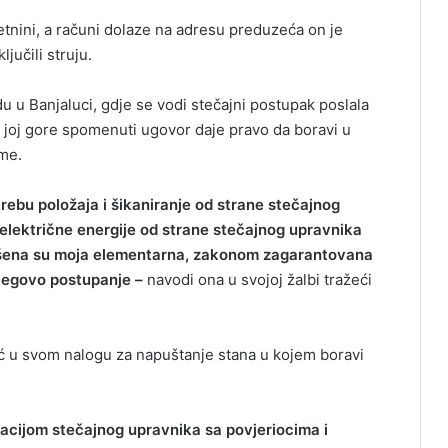
tnini, a računi dolaze na adresu preduzeća on je
ljučili struju.
u Banjaluci, gdje se vodi stečajni postupak poslala
 joj gore spomenuti ugovor daje pravo da boravi u
ime.
rebu položaja i šikaniranje od strane stečajnog
električne energije od strane stečajnog upravnika
šena su moja elementarna, zakonom zagarantovana
jegovo postupanje –
navodi ona u svojoj žalbi tražeći
vić u svom nalogu za napuštanje stana u kojem boravi
ijom stečajnog upravnika sa povjeriocima i