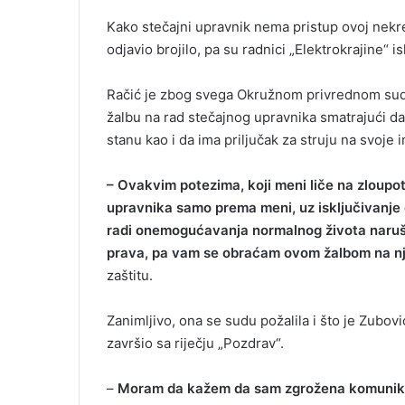
Kako stečajni upravnik nema pristup ovoj nekre
odjavio brojilo, pa su radnici „Elektrokrajine“ isk
Račić je zbog svega Okružnom privrednom sudu 
žalbu na rad stečajnog upravnika smatrajući da
stanu kao i da ima priljučak za struju na svoje 
– Ovakvim potezima, koji meni liče na zloupot
upravnika samo prema meni, uz isključivanje 
radi onemogućavanja normalnog života naru
prava, pa vam se obraćam ovom žalbom na n
zaštitu.
Zanimljivo, ona se sudu požalila i što je Zubo
završio sa riječju „Pozdrav“.
–
Moram da kažem da sam zgrožena komunikac