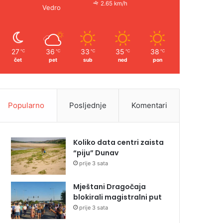
2.65 km/h
Vedro
27
36
33
35
38
℃
℃
℃
℃
℃
čet
pet
sub
ned
pon
Popularno
Posljednje
Komentari
Koliko data centri zaista
“piju” Dunav
prije 3 sata
Mještani Dragočaja
blokirali magistralni put
prije 3 sata