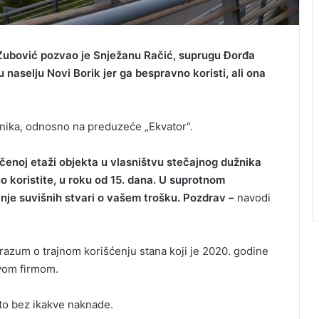
Zubović pozvao je Snježanu Račić, suprugu Đorđa
naselju Novi Borik jer ga bespravno koristi, ali ona
užnika, odnosno na preduzeće „Ekvator“.
učenoj etaži objekta u vlasništvu stečajnog dužnika
o koristite, u roku od 15. dana. U suprotnom
nje suvišnih stvari o vašem trošku. Pozdrav –
navodi
orazum o trajnom korišćenju stana koji je 2020. godine
vom firmom.
to bez ikakve naknade.