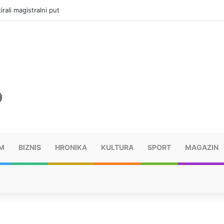
vatru u selima kod Trebinja
M
BIZNIS
HRONIKA
KULTURA
SPORT
MAGAZIN