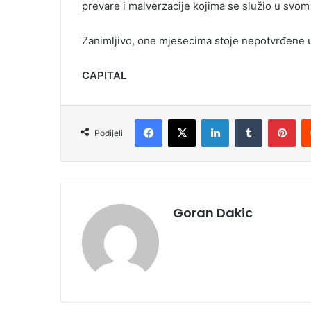
prevare i malverzacije kojima se služio u svom
Zanimljivo, one mjesecima stoje nepotvrđene 
CAPITAL
Facebook
X
LinkedIn
Tumblr
Pinterest
Podijeli
Goran Dakic