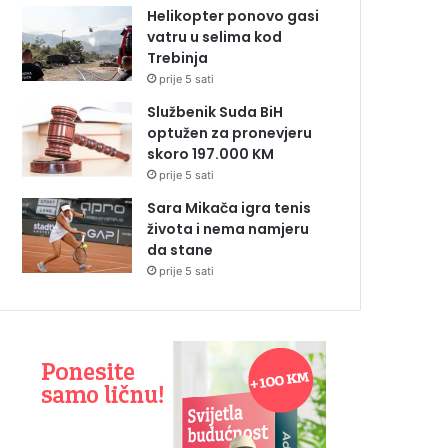
Helikopter ponovo gasi
vatru u selima kod
Trebinja
prije 5 sati
Službenik Suda BiH
optužen za pronevjeru
skoro 197.000 KM
prije 5 sati
Sara Mikača igra tenis
života i nema namjeru
da stane
prije 5 sati