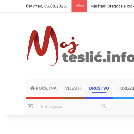
Četvrtak, 06.08.2026.
Uživo
Helikopter ponovo gasi 
POČETNA
VIJESTI
DRUŠTVO
TURIZA
Nasumični tekstovi
Pretraga
za