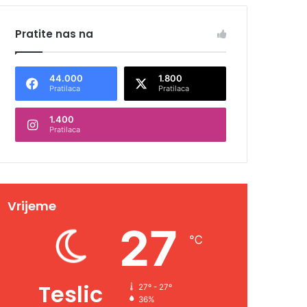
Pratite nas na
44.000
1.800
Pratilaca
Pratilaca
1.400
Pratilaca
Vrijeme
27
℃
Teslic
27º - 27º
36%