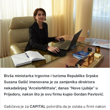
n
d
a
n
e
m
a
i
l
Bivša ministarka trgovine i turizma Republike Srpske
Suzana Gašić imenovana je za zamjenika direktora
nekadašnjeg “ArcelorMittala”, danas “Nove Ljubije” u
Prijedoru, nakon što je ovu firmu kupio Gordan Pavlović.
Gašićeva je za
CAPITAL
potvrdila da je ostala u firmi nakon