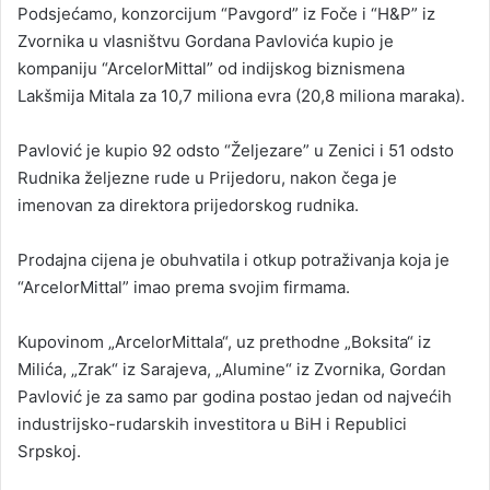
Podsjećamo, konzorcijum “Pavgord” iz Foče i “H&P” iz
Zvornika u vlasništvu Gordana Pavlovića kupio je
kompaniju “ArcelorMittal” od indijskog biznismena
Lakšmija Mitala za 10,7 miliona evra (20,8 miliona maraka).
Pavlović je kupio 92 odsto “Željezare” u Zenici i 51 odsto
Rudnika željezne rude u Prijedoru, nakon čega je
imenovan za direktora prijedorskog rudnika.
Prodajna cijena je obuhvatila i otkup potraživanja koja je
“ArcelorMittal” imao prema svojim firmama.
Kupovinom „ArcelorMittala“, uz prethodne „Boksita“ iz
Milića, „Zrak“ iz Sarajeva, „Alumine“ iz Zvornika, Gordan
Pavlović je za samo par godina postao jedan od najvećih
industrijsko-rudarskih investitora u BiH i Republici
Srpskoj.