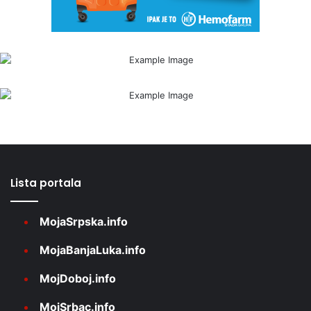
Lista portala
MojaSrpska.info
MojaBanjaLuka.info
MojDoboj.info
MojSrbac.info