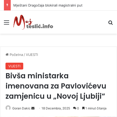
Helikopter ponovo gasi vatru u selima kod Trebinja
Meni
P
Početna
/
VIJESTI
VIJESTI
Bivša ministarka
imenovana za Pavlovićevu
zamjenicu u „Novoj Ljubiji“
Goran Dakic
S
18 Decembra, 2025
0
1 minut čitanja
e