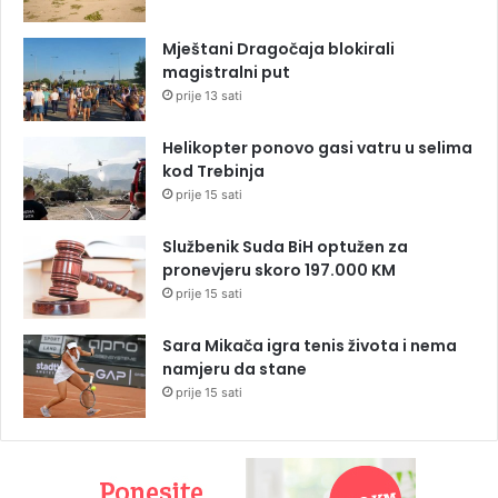
Mještani Dragočaja blokirali
magistralni put
prije 13 sati
Helikopter ponovo gasi vatru u selima
kod Trebinja
prije 15 sati
Službenik Suda BiH optužen za
pronevjeru skoro 197.000 KM
prije 15 sati
Sara Mikača igra tenis života i nema
namjeru da stane
prije 15 sati