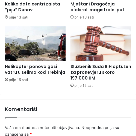
u
Koliko data centri zaista
Mještani Dragočaja
u
“piju” Dunav
blokirali magistralni put
t
prije 13 sati
prije 13 sati
u
z
l
a
n
s
k
o
Helikopter ponovo gasi
Službenik Suda BiH optužen
m
vatru u selima kod Trebinja
za pronevjeru skoro
D
197.000 KM
prije 15 sati
o
prije 15 sati
m
u
p
Komentariši
e
n
z
Vaša email adresa neće biti objavljivana.
Neophodna polja su
i
o
označena sa
*