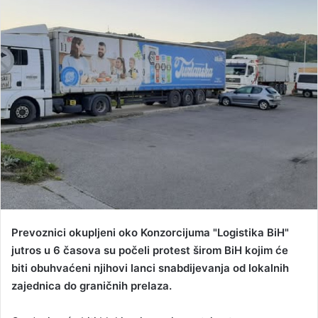
a
n
e
m
a
i
l
Prevoznici okupljeni oko Konzorcijuma "Logistika BiH"
jutros u 6 časova su počeli protest širom BiH kojim će
biti obuhvaćeni njihovi lanci snabdijevanja od lokalnih
zajednica do graničnih prelaza.