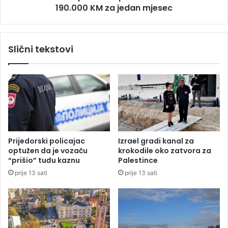
i
190.000 KM za jedan mjesec
p
z
u
a
b
Č
l
Slični tekstovi
e
i
š
k
k
e
u
S
r
p
s
k
e
Prijedorski policajac
Izrael gradi kanal za
z
optužen da je vozaču
krokodile oko zatvora za
a
“prišio” tuđu kaznu
Palestince
r
prije 13 sati
prije 13 sati
a
d
i
o
s