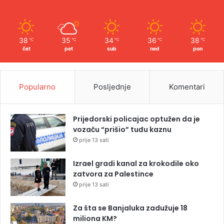
38
35
34
36
38
℃
℃
℃
℃
℃
čet
pet
sub
ned
pon
Popularno
Posljednje
Komentari
Prijedorski policajac optužen da je
vozaču “prišio” tuđu kaznu
prije 13 sati
Izrael gradi kanal za krokodile oko
zatvora za Palestince
prije 13 sati
Za šta se Banjaluka zadužuje 18
miliona KM?