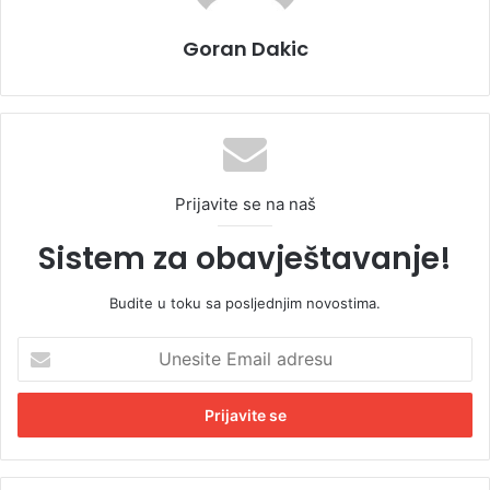
Goran Dakic
Prijavite se na naš
Sistem za obavještavanje!
Budite u toku sa posljednjim novostima.
U
n
e
s
i
t
e