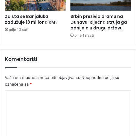
k
o
r
Za šta se Banjaluka
Srbin preživio dramu na
o
zadužuje 18 miliona KM?
Dunavu: Riječna struja ga
1
odnijela u drugu državu
prije 13 sati
9
prije 13 sati
0
.
0
Komentariši
0
0
K
Vaša email adresa neće biti objavljivana.
Neophodna polja su
M
označena sa
*
z
a
K
j
e
o
d
m
a
e
n
m
n
j