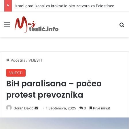
Izrael gradi kanal za krokodile oko zatvora za Palestince
Meni
P
Početna
/
VIJESTI
VIJESTI
BiH paralisana – počeo
protest prevoznika
Goran Dakic
S
1 Septembra, 2025
0
Prije minut
e
n
d