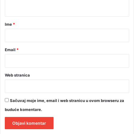
t
e
s
a
e
r
Ime
*
c
*
Email
*
Web stranica
Sačuvaj moje ime, email i web stranicu u ovom browseru za
buduće komentare.
A