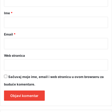
a
r
Ime
*
*
Email
*
Web stranica
Sačuvaj moje ime, email i web stranicu u ovom browseru za
buduće komentare.
A