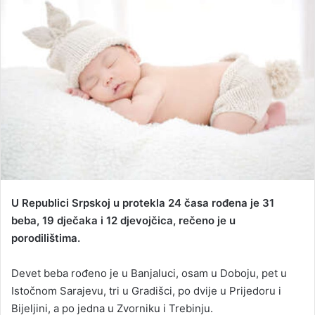
n
e
m
a
i
l
U Republici Srpskoj u protekla 24 časa rođena je 31
beba, 19 dječaka i 12 djevojčica, rečeno je u
porodilištima.
Devet beba rođeno je u Banjaluci, osam u Doboju, pet u
Istočnom Sarajevu, tri u Gradišci, po dvije u Prijedoru i
Bijeljini, a po jedna u Zvorniku i Trebinju.