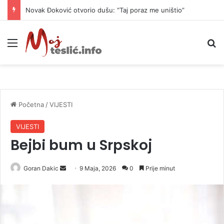
Novak Đoković otvorio dušu: “Taj poraz me uništio”
Meni
P
Početna
/
VIJESTI
VIJESTI
Bejbi bum u Srpskoj
Goran Dakic
S
9 Maja, 2026
0
Prije minut
e
n
d
a