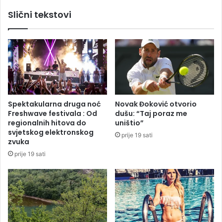
i
š
Slični tekstovi
l
t
i
a
o
m
n
u
a
j
K
e
M
Đ
d
o
i
k
Spektakularna druga noć
Novak Đoković otvorio
v
o
Freshwave festivala : Od
dušu: “Taj poraz me
i
v
regionalnih hitova do
uništio”
d
i
svjetskog elektronskog
prije 19 sati
e
ć
zvuka
n
r
prije 19 sati
d
e
e
k
a
o
n
a