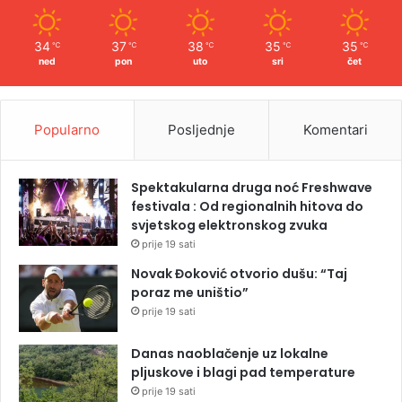
34
37
38
35
35
℃
℃
℃
℃
℃
ned
pon
uto
sri
čet
Popularno
Posljednje
Komentari
Spektakularna druga noć Freshwave
festivala : Od regionalnih hitova do
svjetskog elektronskog zvuka
prije 19 sati
Novak Đoković otvorio dušu: “Taj
poraz me uništio”
prije 19 sati
Danas naoblačenje uz lokalne
pljuskove i blagi pad temperature
prije 19 sati