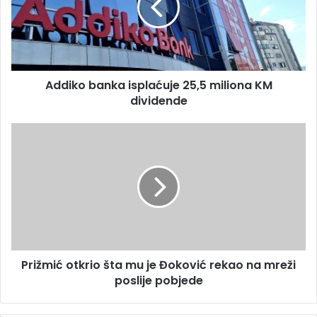
l
k
a
o
d
b
r
a
e
n
s
Addiko banka isplaćuje 25,5 miliona KM
k
u
dividende
a
i
s
P
p
r
l
i
a
ž
ć
m
u
i
j
ć
e
o
2
t
5
Prižmić otkrio šta mu je Đoković rekao na mreži
k
,
poslije pobjede
r
5
i
m
o