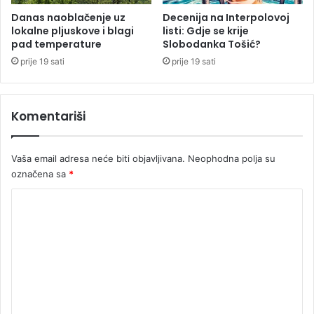
m
r
Danas naoblačenje uz
Decenija na Interpolovoj
lokalne pljuskove i blagi
listi: Gdje se krije
e
pad temperature
Slobodanka Tošić?
ž
i
prije 19 sati
prije 19 sati
p
o
s
Komentariši
l
i
j
Vaša email adresa neće biti objavljivana.
Neophodna polja su
e
označena sa
*
p
o
K
b
o
j
e
m
d
e
e
n
t