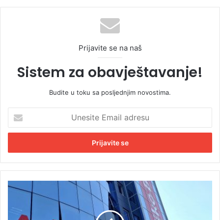
Prijavite se na naš
Sistem za obavještavanje!
Budite u toku sa posljednjim novostima.
U
n
e
s
i
t
e
E
A
m
d
a
d
i
i