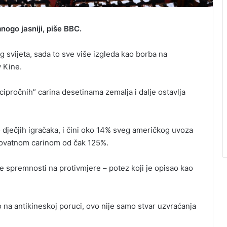
ogo jasniji, piše BBC.
 svijeta, sada to sve više izgleda kao borba na
 Kine.
pročnih” carina desetinama zemalja i dalje ostavlja
o dječjih igračaka, i čini oko 14% sveg američkog uvoza
erovatnom carinom od čak 125%.
e spremnosti na protivmjere – potez koji je opisao kao
o na antikineskoj poruci, ovo nije samo stvar uzvraćanja