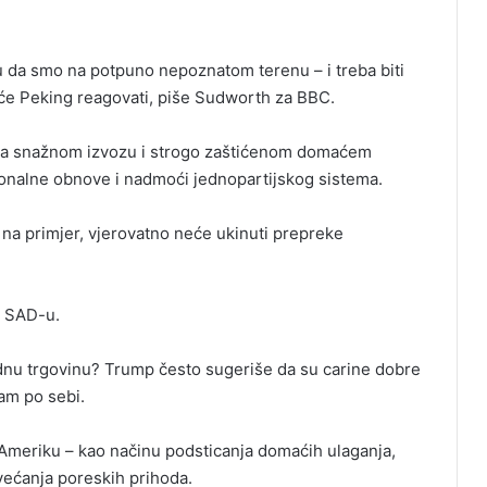
u da smo na potpuno nepoznatom terenu – i treba biti
će Peking reagovati, piše Sudworth za BBC.
na snažnom izvozu i strogo zaštićenom domaćem
ionalne obnove i nadmoći jednopartijskog sistema.
 na primjer, vjerovatno neće ukinuti prepreke
no SAD-u.
odnu trgovinu? Trump često sugeriše da su carine dobre
sam po sebi.
 Ameriku – kao načinu podsticanja domaćih ulaganja,
ovećanja poreskih prihoda.