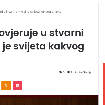
i cilj carina – kraj je svijeta kakvog znamo
ovjeruje u stvarni
j je svijeta kakvog
0
3 minuta čitanja
ontakte
Odnoklassniki
Pocket