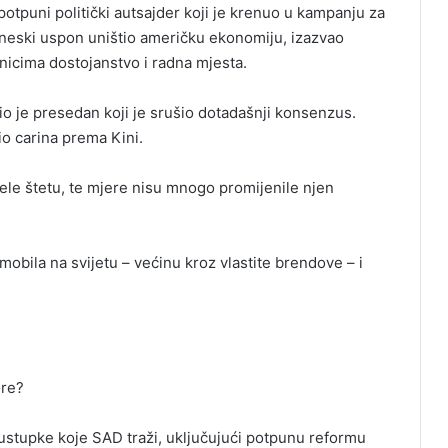
potpuni politički autsajder koji je krenuo u kampanju za
ineski uspon uništio američku ekonomiju, izazvao
nicima dostojanstvo i radna mjesta.
o je presedan koji je srušio dotadašnji konsenzus.
io carina prema Kini.
ele štetu, te mjere nisu mnogo promijenile njen
obila na svijetu – većinu kroz vlastite brendove – i
ore?
ike ustupke koje SAD traži, uključujući potpunu reformu