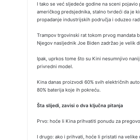
I tako se već sljedeće godine na sceni pojavio 
američkog predsjednika, stalno tvrdeći da je k
propadanje industrijskih područja i oduzeo rad
Trampov trgovinski rat tokom prvog mandata bi
Njegov nasljednik Joe Biden zadržao je velik d
Ipak, uprkos tome što su Kini nesumnjivo nanij
privredni model.
Kina danas proizvodi 60% svih električnih autom
80% baterija koje ih pokreću.
Šta slijedi, zavisi o dva ključna pitanja
Prvo: hoće li Kina prihvatiti ponudu za pregov
I drugo: ako i prihvati, hoće li pristati na vel