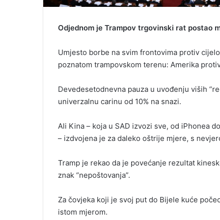
Odjednom je Trampov trgovinski rat postao mn
Umjesto borbe na svim frontovima protiv cijelog
poznatom trampovskom terenu: Amerika protiv
Devedesetodnevna pauza u uvođenju viših “reci
univerzalnu carinu od 10% na snazi.
Ali Kina – koja u SAD izvozi sve, od iPhonea d
– izdvojena je za daleko oštrije mjere, s nevj
Tramp je rekao da je povećanje rezultat kinesk
znak “nepoštovanja”.
Za čovjeka koji je svoj put do Bijele kuće poče
istom mjerom.