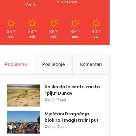
0.78 km/h
Vedro
35
34
36
39
40
℃
℃
℃
℃
℃
pet
sub
ned
pon
uto
Popularno
Posljednje
Komentari
Koliko data centri zaista
“piju” Dunav
prije 11 sati
Mještani Dragočaja
blokirali magistralni put
prije 12 sati