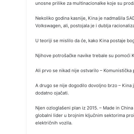
unosne prilike za multinacionalke koje su prod
Nekoliko godina kasnije, Kina je nadmašila SAD
Volkswagen, ali, postojala je i dublja racionaliz
U teoriji se mislilo da će, kako Kina postaje bog
Njihove potrošačke navike trebale su pomoći K
Ali prvo se nikad nije ostvarilo – Komunistička 
A drugo se nije dogodilo dovoljno brzo – Kina je
dodatno ojačati.
Njen ozloglašeni plan iz 2015. – Made in China 20
globalni lider u brojnim ključnim sektorima pr
električnih vozila.