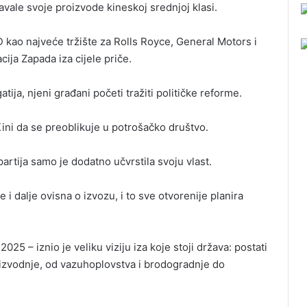
avale svoje proizvode kineskoj srednjoj klasi.
 kao najveće tržište za Rolls Royce, General Motors i
acija Zapada iza cijele priče.
atija, njeni građani početi tražiti političke reforme.
ini da se preoblikuje u potrošačko društvo.
partija samo je dodatno učvrstila svoju vlast.
 i dalje ovisna o izvozu, i to sve otvorenije planira
25 – iznio je veliku viziju iza koje stoji država: postati
oizvodnje, od vazuhoplovstva i brodogradnje do