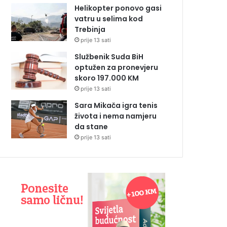
Helikopter ponovo gasi
vatru u selima kod
Trebinja
prije 13 sati
Službenik Suda BiH
optužen za pronevjeru
skoro 197.000 KM
prije 13 sati
Sara Mikača igra tenis
života i nema namjeru
da stane
prije 13 sati