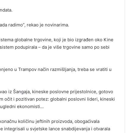
ndata.
sada radimo”, rekao je novinarima.
sistema globalne trgovine, koji je bio izgrađen oko Kine
aj sistem podupirala – da je više trgovine samo po sebi
njeno u Trampov način razmišljanja, treba se vratiti u
avao iz Šangaja, kineske poslovne prijestolnice, gotovo
 očit i pozitivan potez: globalni poslovni lideri, kineski
i, ugledni ekonomisti…
skonačnu količinu jeftinih proizvoda, obogaćivala
 integrisali u svjetske lance snabdijevanja i otvarala