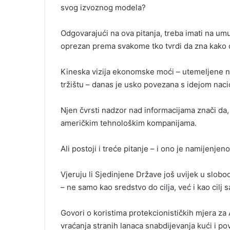
svog izvoznog modela?
Odgovarajući na ova pitanja, treba imati na um
oprezan prema svakome tko tvrdi da zna kako 
Kineska vizija ekonomske moći – utemeljene 
tržištu – danas je usko povezana s idejom nac
Njen čvrsti nadzor nad informacijama znači da,
američkim tehnološkim kompanijama.
Ali postoji i treće pitanje – i ono je namijenje
Vjeruju li Sjedinjene Države još uvijek u slob
– ne samo kao sredstvo do cilja, već i kao cilj 
Govori o koristima protekcionističkih mjera za
vraćanja stranih lanaca snabdijevanja kući i p