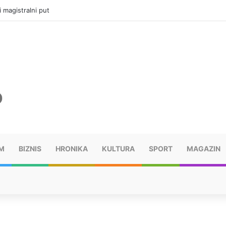
ru u selima kod Trebinja
M
BIZNIS
HRONIKA
KULTURA
SPORT
MAGAZIN