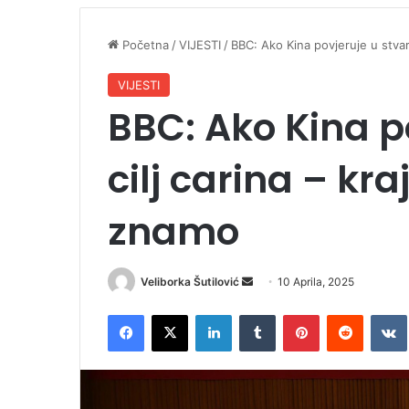
Početna
/
VIJESTI
/
BBC: Ako Kina povjeruje u stvarn
VIJESTI
BBC: Ako Kina p
cilj carina – kra
znamo
Veliborka Šutilović
S
10 Aprila, 2025
e
Facebook
X
LinkedIn
Tumblr
Pinterest
Reddit
VK
n
d
a
n