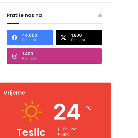
Pratite nas na
44.000
1.800
Pratilaca
Pratilaca
1.400
Pratilaca
Vrijeme
24
℃
Teslic
35º - 24º
49%