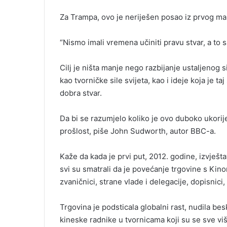
Za Trampa, ovo je neriješen posao iz prvog ma
“Nismo imali vremena učiniti pravu stvar, a to 
Cilj je ništa manje nego razbijanje ustaljenog 
kao tvorničke sile svijeta, kao i ideje koja je t
dobra stvar.
Da bi se razumjelo koliko je ovo duboko ukorije
prošlost, piše John Sudworth, autor BBC-a.
Kaže da kada je prvi put, 2012. godine, izvješt
svi su smatrali da je povećanje trgovine s Kinom
zvaničnici, strane vlade i delegacije, dopisnic
Trgovina je podsticala globalni rast, nudila be
kineske radnike u tvornicama koji su se sve više