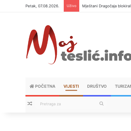
Petak, 07.08.2026.
Uživo
Helikopter ponovo gasi vat
POČETNA
VIJESTI
DRUŠTVO
TURIZA
Nasumični tekstovi
Pretraga
za