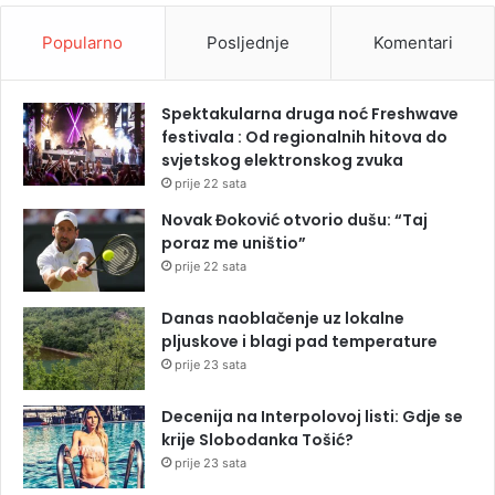
Popularno
Posljednje
Komentari
Spektakularna druga noć Freshwave
festivala : Od regionalnih hitova do
svjetskog elektronskog zvuka
prije 22 sata
Novak Đoković otvorio dušu: “Taj
poraz me uništio”
prije 22 sata
Danas naoblačenje uz lokalne
pljuskove i blagi pad temperature
prije 23 sata
Decenija na Interpolovoj listi: Gdje se
krije Slobodanka Tošić?
prije 23 sata