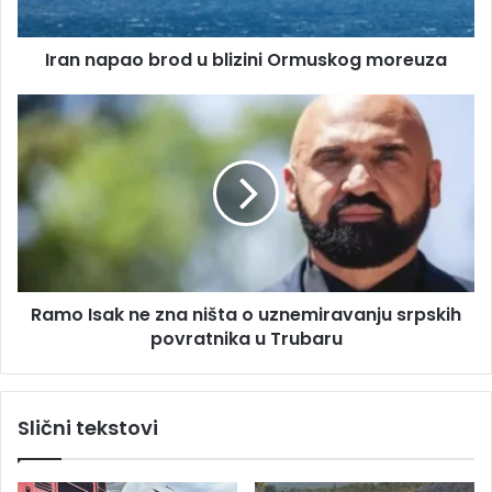
r
a
e
o
s
Iran napao brod u blizini Ormuskog moreuza
b
u
r
o
R
d
a
u
m
b
o
l
I
i
s
z
a
i
k
n
n
Ramo Isak ne zna ništa o uznemiravanju srpskih
i
e
O
povratnika u Trubaru
z
r
n
m
a
u
n
Slični tekstovi
s
i
k
š
o
t