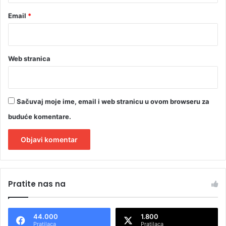
Email
*
Web stranica
Sačuvaj moje ime, email i web stranicu u ovom browseru za
buduće komentare.
A
l
Pratite nas na
t
e
44.000
1.800
r
Pratilaca
Pratilaca