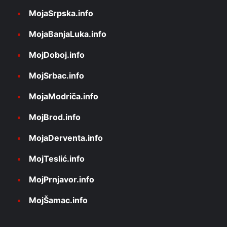
MojaSrpska.info
MojaBanjaLuka.info
MojDoboj.info
MojSrbac.info
MojaModriča.info
MojBrod.info
MojaDerventa.info
MojTeslić.info
MojPrnjavor.info
MojŠamac.info