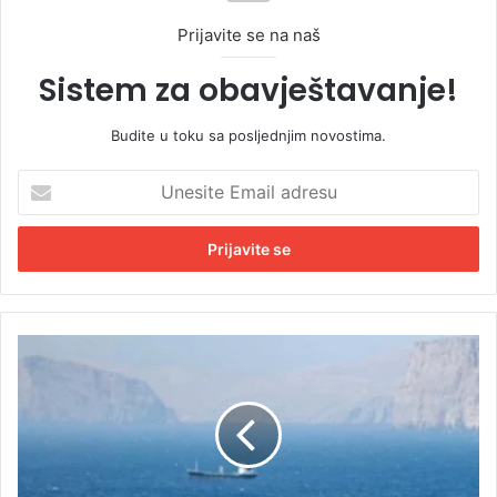
Prijavite se na naš
Sistem za obavještavanje!
Budite u toku sa posljednjim novostima.
U
n
e
s
i
t
e
E
I
m
r
a
a
i
n
l
n
a
a
d
p