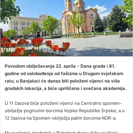
n
e
m
a
i
l
Povodom obilježavanja 22. aprila – Dana grada i 81.
godine od oslobođenja od fašizma u Drugom svjetskom
ratu, u Banjaluci će danas biti položeni vijenci na više
gradskih lokacija, a biće upriličena i svečana akademija.
U 11 časova biće položeni vijenci na Centralno spomen-
obilježje poginulim borcima Vojske Republike Srpske, a u
12 časova na Spomen-obilježja palim borcima NOR-a.
Na svečanoj akademiji u Banskom dvoru biće uručene