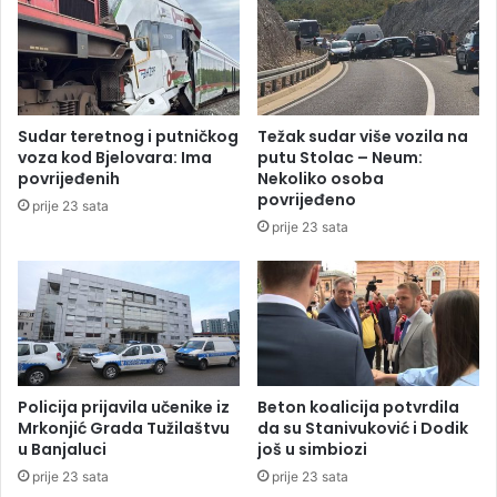
g
a
m
o
o
u
r
z
e
n
u
e
Sudar teretnog i putničkog
Težak sudar više vozila na
z
m
voza kod Bjelovara: Ima
putu Stolac – Neum:
a
i
povrijeđenih
Nekoliko osoba
r
povrijeđeno
prije 23 sata
a
prije 23 sata
v
a
n
j
u
s
r
p
Policija prijavila učenike iz
Beton koalicija potvrdila
s
Mrkonjić Grada Tužilaštvu
da su Stanivuković i Dodik
u Banjaluci
još u simbiozi
k
i
prije 23 sata
prije 23 sata
h