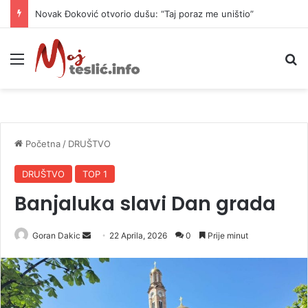
Novak Đoković otvorio dušu: “Taj poraz me uništio”
Meni
P
Početna
/
DRUŠTVO
DRUŠTVO
TOP 1
Banjaluka slavi Dan grada
Goran Dakic
S
22 Aprila, 2026
0
Prije minut
e
n
d
a