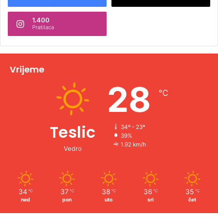
n
1.400
a
Pratilaca
t
i
v
Vrijeme
e
28
℃
:
Teslic
34º - 23º
39%
1.92 km/h
Vedro
34
37
38
36
35
℃
℃
℃
℃
℃
ned
pon
uto
sri
čet