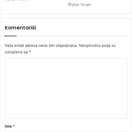
k
prije 16 sati
e
Komentariši
Vaša email adresa neće biti objavljivana.
Neophodna polja su
označena sa
*
K
o
m
e
n
t
a
r
Ime
*