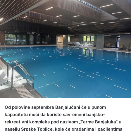
n
d
a
n
e
m
a
i
l
Od polovine septembra Banjalučani će u punom
kapacitetu moći da koriste savremeni banjsko-
rekreativni kompleks pod nazivom „Terme Banjaluka“ u
naselju Srpske Toplice, koje će građanima i pacijentima