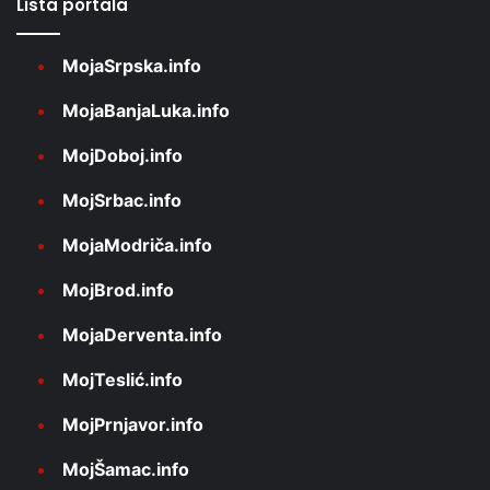
Lista portala
MojaSrpska.info
MojaBanjaLuka.info
MojDoboj.info
MojSrbac.info
MojaModriča.info
MojBrod.info
MojaDerventa.info
MojTeslić.info
MojPrnjavor.info
MojŠamac.info