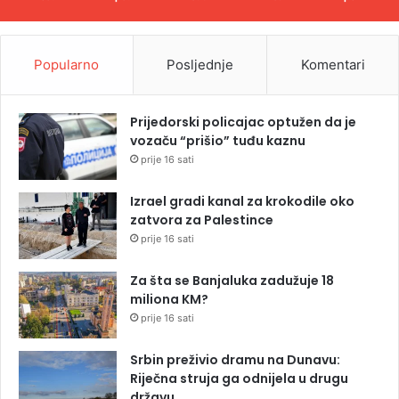
Popularno
Posljednje
Komentari
Prijedorski policajac optužen da je
vozaču “prišio” tuđu kaznu
prije 16 sati
Izrael gradi kanal za krokodile oko
zatvora za Palestince
prije 16 sati
Za šta se Banjaluka zadužuje 18
miliona KM?
prije 16 sati
Srbin preživio dramu na Dunavu:
Riječna struja ga odnijela u drugu
državu