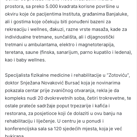
prostora, sa preko 5.000 kvadrata korisne površine u
okviru koje će pacijentima Instituta, građanima Banjaluke,
ali i gostima koje očekuju biti ponuđeni bazeni za
rekreaciju i wellnes, đakuzi, razne vrste masaža, kade za
individualne tretmane, sunčališta, ali i dijagnostički
tretmani u ambulantama, elektro i magnetoterapija,
teretana, saune (finska, sanarijum, parno kupatilo i ledena),
kao i baby wellnes.
Specijalista fizikalne medicine i rehabilitacije u “Zotoviću”,
doktor Snježana Novaković Bursać koja je novinarima
pokazala centar prije zvaničnog otvaranja, rekla je da
kompleks nudi 20 dvokrevetnih soba, četiri trokrevetne, te
ostale prateće sadržaje poput trpezarije i kafića i
restorana, za posjetioce koji će dolaziti u ovu banju na
rehabilitaciju i liječenje. U centru je u ponudi i
konferencijska sala sa 120 sjedećih mjesta, koja je već
bukirana.