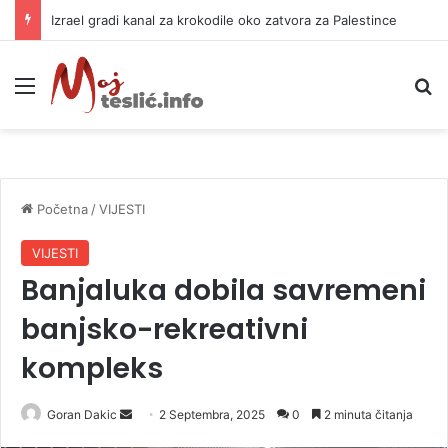
Izrael gradi kanal za krokodile oko zatvora za Palestince
Meni
P
Početna
/
VIJESTI
VIJESTI
Banjaluka dobila savremeni
banjsko-rekreativni
kompleks
Goran Dakic
S
2 Septembra, 2025
0
2 minuta čitanja
e