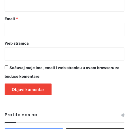
*
Email
*
Web stranica
Sačuvaj moje ime, email i web stranicu u ovom browseru za
buduće komentare.
A
l
Pratite nas na
t
e