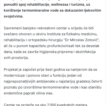
ponuditi spoj rehabilitacije, wellnessa i turizma, uz
korištenje termomineralne vode sa dokazanim ljekovitim
svojstvima.
Savremeni banjsko-rekreativni centar u srijedu će biti
svečano otvoren u okviru Instituta za fizikalnu medicinu,
rehabilitaciju i ortopedsku hirurgiju “Dr Miroslav Zotović”,
ali će u punom kapacitetu profunkcionisati tek za desetak
dana, kada se završe higijenska priprema i dezinfekcija
svih prostorija.
Projekat je započet prije šest godina sa namjerom da se
modernizuje i ponovo stavi u funkciju jedan od
najprepoznatljivijih ambijenata u najstarijoj gradskoj četvrti
poznatu po izvorištima termomineralne vode i kao staništu
endemične paprati vilina vlas.
Centar se proteže na oko 7.000 kvadratnih metara