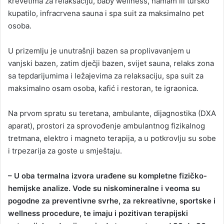
krevetima za relaksaciju, baby wellness, hamam ili tursko
kupatilo, infracrvena sauna i spa suit za maksimalno pet
osoba.
U prizemlju je unutrašnji bazen sa proplivavanjem u
vanjski bazen, zatim dječji bazen, svijet sauna, relaks zona
sa tepdarijumima i ležajevima za relaksaciju, spa suit za
maksimalno osam osoba, kafić i restoran, te igraonica.
Na prvom spratu su teretana, ambulante, dijagnostika (DXA
aparat), prostori za sprovođenje ambulantnog fizikalnog
tretmana, elektro i magneto terapija, a u potkrovlju su sobe
i trpezarija za goste u smještaju.
– U oba termalna izvora urađene su kompletne fizičko-
hemijske analize. Vode su niskomineralne i veoma su
pogodne za preventivne svrhe, za rekreativne, sportske i
wellness procedure, te imaju i pozitivan terapijski