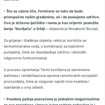
– Što se cijena tiče, formirane su tako da budu
pristupačne našim građanima, ali i da poslujemo održivo.
Ovo je državno lječilište i nama je kao orijentir poslužila
banja “Koviljača” u Srbiji –
objasnila je Novaković Bursać.
Za grijanje i hlađenje objekta, rekla je, koristiće se
termomineralna voda, u kombinaciji sa toplotnim
pumpama, čime se obezbjeđuje održivo i ekološki
odgovorno funkcionisanje.
U procesu opremanja Termi korištena je savremena
wellness i rehabilitaciona oprema renomiranih evropskih
proizvođača, čime je osiguran najviši nivo kvaliteta i
standarda u ovoj oblasti.
– Posebna pažnja posvećena je jednakim mogućnostima
za sve posjetioce. Upravo iz tog razloga nabavljen je i