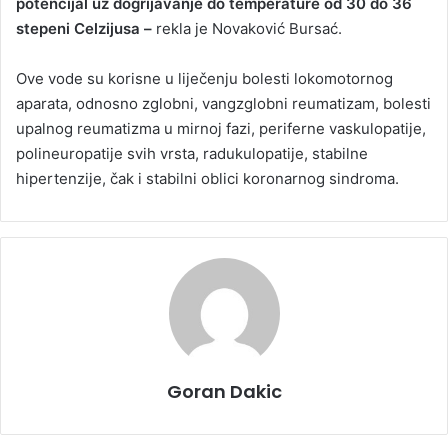
potencijal uz dogrijavanje do temperature od 30 do 36
stepeni Celzijusa –
rekla je Novaković Bursać.
Ove vode su korisne u liječenju bolesti lokomotornog
aparata, odnosno zglobni, vangzglobni reumatizam, bolesti
upalnog reumatizma u mirnoj fazi, periferne vaskulopatije,
polineuropatije svih vrsta, radukulopatije, stabilne
hipertenzije, čak i stabilni oblici koronarnog sindroma.
Goran Dakic