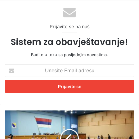
Prijavite se na naš
Sistem za obavještavanje!
Budite u toku sa posljednjim novostima.
U
n
e
s
i
t
e
E
N
m
a
a
r
i
o
l