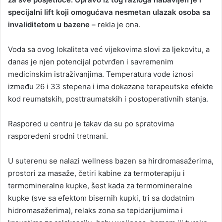
specijalni lift koji omogućava nesmetan ulazak osoba sa
invaliditetom u bazene –
rekla je ona.
Voda sa ovog lokaliteta već vijekovima slovi za ljekovitu, a
danas je njen potencijal potvrđen i savremenim
medicinskim istraživanjima. Temperatura vode iznosi
između 26 i 33 stepena i ima dokazane terapeutske efekte
kod reumatskih, posttraumatskih i postoperativnih stanja.
Raspored u centru je takav da su po spratovima
raspoređeni srodni tretmani.
U suterenu se nalazi wellness bazen sa hirdromasažerima,
prostori za masaže, četiri kabine za termoterapiju i
termomineralne kupke, šest kada za termomineralne
kupke (sve sa efektom bisernih kupki, tri sa dodatnim
hidromasažerima), relaks zona sa tepidarijumima i