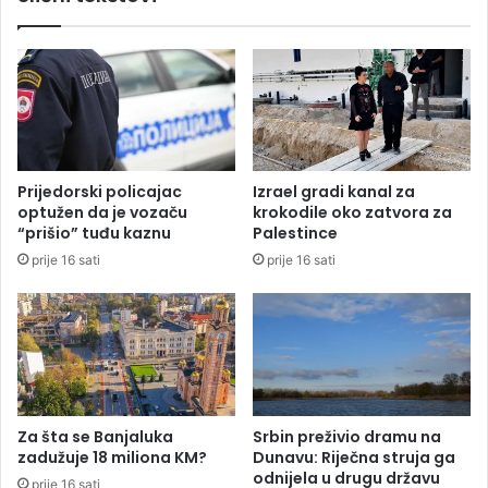
o
o
v
v
u
o
V
j
l
V
a
l
d
a
u
d
Prijedorski policajac
Izrael gradi kanal za
R
i
optužen da je vozaču
krokodile oko zatvora za
e
R
“prišio” tuđu kaznu
Palestince
p
S
prije 16 sati
prije 16 sati
u
b
l
i
k
e
S
r
Za šta se Banjaluka
Srbin preživio dramu na
p
zadužuje 18 miliona KM?
Dunavu: Riječna struja ga
s
odnijela u drugu državu
prije 16 sati