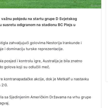
je važnu pobjedu na startu grupe D Svjetskog
u susretu odigranom na stadionu BC Plejs u
stigla zahvaljujući golovima Nestorija Irankunde i
je i dominaciju turske reprezentacije.
 posjed i kontrolu igre, Australija je bila znatno
 do golova koji su odlučili meč.
e kontranapadačke akcije, dok je Metkalf u nastavku
 2:0.
čila sa Sjedinjenim Američkim Državama na vrhu grupe
agvaj.