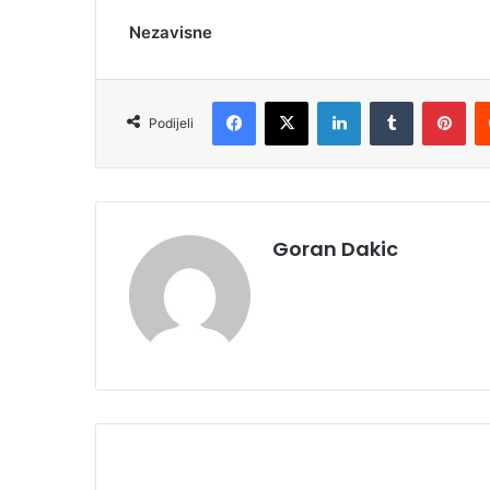
Nezavisne
Facebook
X
LinkedIn
Tumblr
Pinterest
Podijeli
Goran Dakic