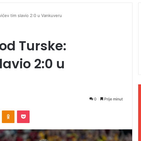
vićev tim slavio 2:0 u Vankuveru
 od Turske:
avio 2:0 u
0
Prije minut
ontakte
Odnoklassniki
Pocket