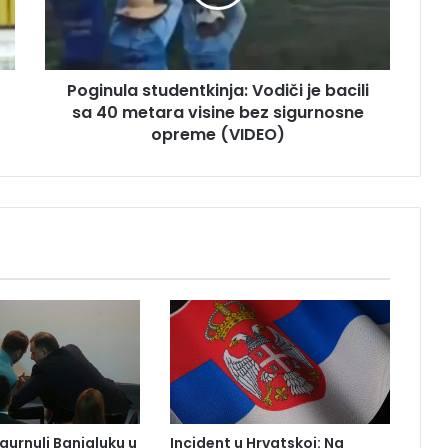
u
l
a
s
Poginula studentkinja: Vodiči je bacili
t
sa 40 metara visine bez sigurnosne
u
d
opreme (VIDEO)
e
n
t
k
i
n
j
a
:
V
o
d
i
č
gurnuli Banjaluku u
Incident u Hrvatskoj: Na
i