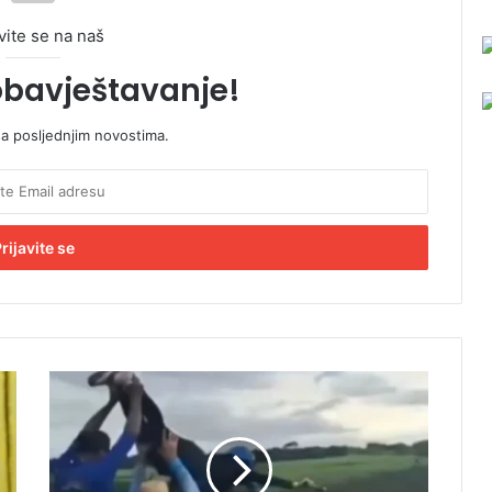
vite se na naš
obavještavanje!
sa posljednjim novostima.
P
o
g
i
n