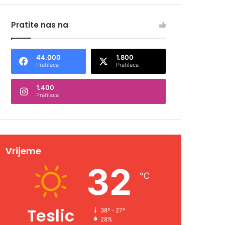
Pratite nas na
44.000
1.800
Pratilaca
Pratilaca
1.400
Pratilaca
Vrijeme
32
℃
Teslic
38º - 27º
28%