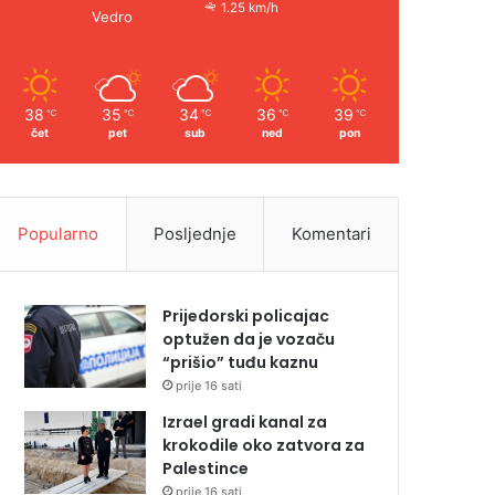
1.25 km/h
Vedro
38
35
34
36
39
℃
℃
℃
℃
℃
čet
pet
sub
ned
pon
Popularno
Posljednje
Komentari
Prijedorski policajac
optužen da je vozaču
“prišio” tuđu kaznu
prije 16 sati
Izrael gradi kanal za
krokodile oko zatvora za
Palestince
prije 16 sati