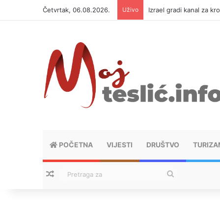
Četvrtak, 06.08.2026.
Uživo
Izrael gradi kanal za kr
POČETNA
VIJESTI
DRUŠTVO
TURIZA
Nasumični tekstovi
Pretraga
za