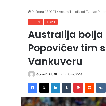
Početna
/
SPORT
/
Australija bolja od Turske: Popo
SPORT
TOP 1
Australija bolja
Popovićev tim sl
Vankuveru
Goran Dakic
S
14 Juna, 2026
e
Facebook
X
LinkedIn
Tumblr
Pinterest
Reddit
VK
n
d
a
n