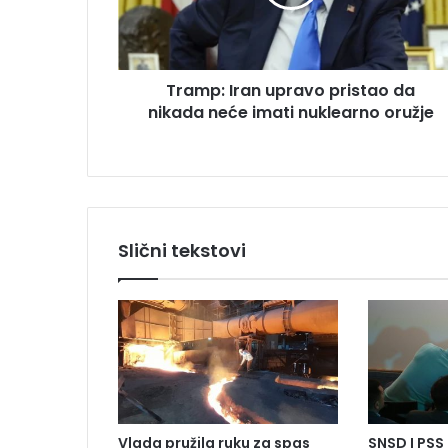
:
r
I
e
r
s
a
u
Tramp: Iran upravo pristao da
n
nikada neće imati nuklearno oružje
u
p
r
a
v
o
p
Slični tekstovi
r
i
s
t
a
o
d
a
n
Vlada pružila ruku za spas
SNSD I PSS 
i