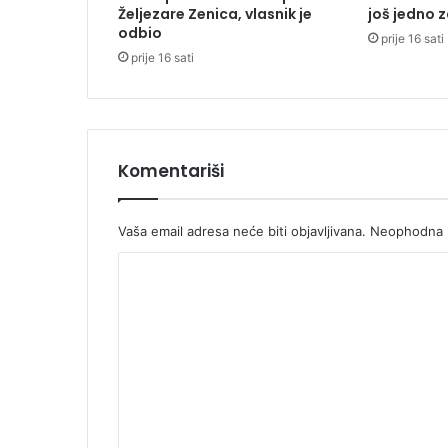
Željezare Zenica, vlasnik je
još jedno 
k
odbio
prije 16 sati
a
prije 16 sati
d
a
n
e
ć
e
Komentariši
i
m
a
Vaša email adresa neće biti objavljivana.
Neophodna p
t
K
i
n
o
u
m
k
l
e
e
n
a
t
r
n
a