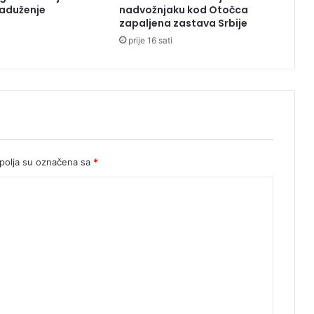
zaduženje
nadvožnjaku kod Otočca
j
zapaljena zastava Srbije
e
prije 16 sati
b
a
c
i
l
i
s
a
4
olja su označena sa
*
0
m
e
t
a
r
a
v
i
s