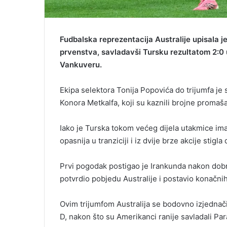
Fudbalska reprezentacija Australije upisala 
prvenstva, savladavši Tursku rezultatom 2:0 
Vankuveru.
Ekipa selektora Tonija Popovića do trijumfa je 
Konora Metkalfa, koji su kaznili brojne promaša
Iako je Turska tokom većeg dijela utakmice imala
opasnija u tranziciji i iz dvije brze akcije stigla
Prvi pogodak postigao je Irankunda nakon dobr
potvrdio pobjedu Australije i postavio konačnih
Ovim trijumfom Australija se bodovno izjedna
D, nakon što su Amerikanci ranije savladali Par