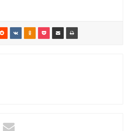
Reddit
VKontakte
Odnoklassniki
Pocket
Podijeli putem Emaila
Odštampaj