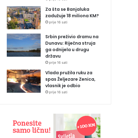
Za šta se Banjaluka
zadužuje 18 miliona KM?
prije 16 sati
Srbin preživio dramu na
Dunavu: Riječna struja
ga odnijela u drugu
državu
prije 16 sati
Vlada pružila ruku za
spas Željezare Zenica,
vlasnik je odbio
prije 16 sati