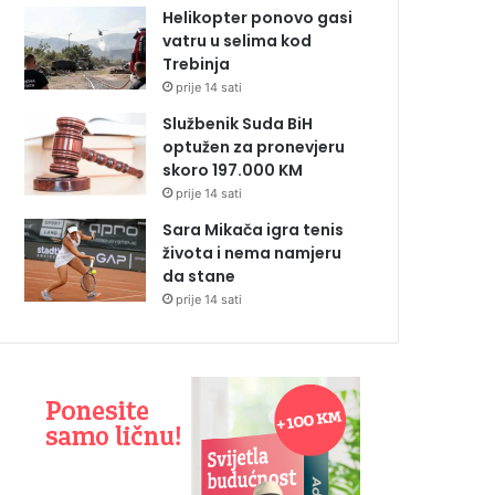
Helikopter ponovo gasi
vatru u selima kod
Trebinja
prije 14 sati
Službenik Suda BiH
optužen za pronevjeru
skoro 197.000 KM
prije 14 sati
Sara Mikača igra tenis
života i nema namjeru
da stane
prije 14 sati