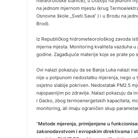
meteorološke stanice), u Doboju na jednom mj
na jednom mjernom mjestu (krug Termoelektra
Osnovne škole „Sveti Sava“ ) i u Brodu na jed
Brod).
Iz Republičkog hidrometeorološkog zavoda istič
mjerna mjesta. Monitoring kvaliteta vazduha u
godine. Zagađujuće materije koje se prate po s
Ovi nalazi pokazuju da se Banja Luka nalazi me
nije u potpunom nedostatku mjerenja, nego u to
osjetno slabije pokriven. Nedostatak PM2.5 mjer
najopasnijim po zdravlje. Nalazi pokazuju da i
i Gacko, zbog termoenergetskih kapaciteta, mora
monitoring, ali imaju ograničen skup parametar
“
Metode mjerenja, primijenjene u funkcionis
zakonodavstvom i evropskim direktivama i s