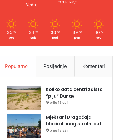
1.18 km/h
Vedro
35
34
36
39
40
℃
℃
℃
℃
℃
pet
sub
ned
pon
uto
Popularno
Posljednje
Komentari
Koliko data centri zaista
“piju” Dunav
prije 13 sati
Mještani Dragočaja
blokirali magistralni put
prije 13 sati