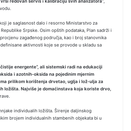
rši redovan servis i kalibraciju svih analizatora
“,
vodu.
oji je saglasnost dalo i resorno Ministarstvo za
 Republike Srpske. Osim opštih podataka, Plan sadrži i
 procjenu zagađenog područja, kao i broj stanovnika
definisane aktivnosti koje se provode u skladu sa
stije energente“, ali sistemski radi na edukaciji
ksida i azotnih-oksida na pojedinim mjernim
a prilikom korištenja drvetao, uglja i lož-ulja za
nih ložišta. Najviše je domaćinstava koja koriste drvo,
rave.
jake individualih ložišta. Širenje daljinskog
likim brojem individualnih stambenih objekata bi u