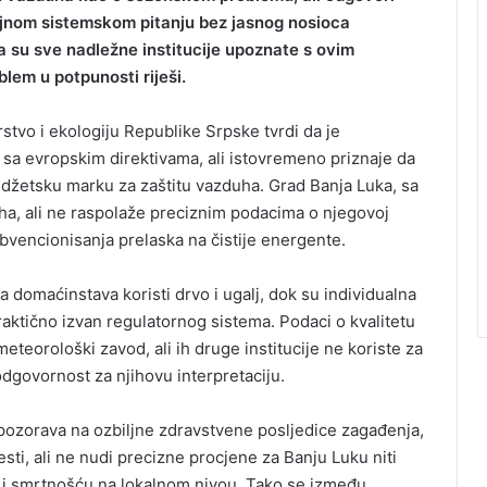
trajnom sistemskom pitanju bez jasnog nosioca
a su sve nadležne institucije upoznate s ovim
blem u potpunosti riješi.
stvo i ekologiju Republike Srpske tvrdi da je
sa evropskim direktivama, ali istovremeno priznaje da
budžetsku marku za zaštitu vazduha. Grad Banja Luka, sa
ha, ali ne raspolaže preciznim podacima o njegovoj
subvencionisanja prelaska na čistije energente.
 domaćinstava koristi drvo i ugalj, dok su individualna
raktično izvan regulatornog sistema. Podaci o kvalitetu
eteorološki zavod, ali ih druge institucije ne koriste za
odgovornost za njihovu interpretaciju.
upozorava na ozbiljne zdravstvene posljedice zagađenja,
esti, ali ne nudi precizne procjene za Banju Luku niti
 i smrtnošću na lokalnom nivou. Tako se između