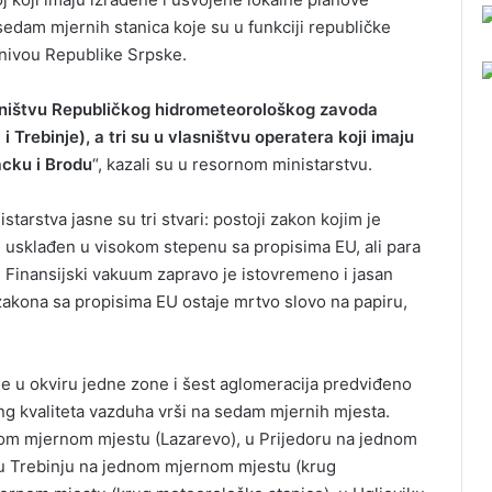
sedam mjernih stanica koje su u funkciji republičke
 nivou Republike Srpske.
asništvu Republičkog hidrometeorološkog zavoda
 Trebinje), a tri su u vlasništvu operatera koji imaju
acku i Brodu
“, kazali su u resornom ministarstvu.
arstva jasne su tri stvari: postoji zakon kojim je
je usklađen u visokom stepenu sa propisima EU, ali para
Finansijski vakuum zapravo je istovremeno i jasan
zakona sa propisima EU ostaje mrtvo slovo na papiru,
je u okviru jedne zone i šest aglomeracija predviđeno
ng kvaliteta vazduha vrši na sedam mjernih mjesta.
dnom mjernom mjestu (Lazarevo), u Prijedoru na jednom
u Trebinju na jednom mjernom mjestu (krug