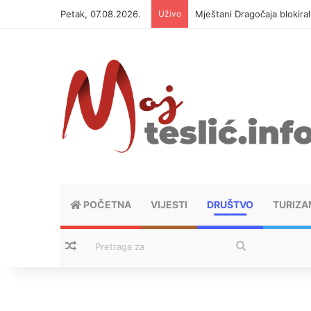
Petak, 07.08.2026.
Uživo
Mještani Dragočaja blokiral
POČETNA
VIJESTI
DRUŠTVO
TURIZA
Nasumični tekstovi
Pretraga
za