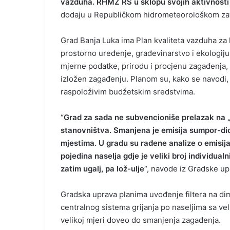
vazduha. RHMZ RS u sklopu svojih aktivnosti v
dodaju u Republičkom hidrometeorološkom za
Grad Banja Luka ima Plan kvaliteta vazduha za k
prostorno uređenje, građevinarstvo i ekologiju
mjerne podatke, prirodu i procjenu zagađenja,
izložen zagađenju. Planom su, kako se navodi, 
raspoloživim budžetskim sredstvima.
“
Grad za sada ne subvencioniše prelazak na „či
stanovništva. Smanjena je emisija sumpor-dio
mjestima. U gradu su rađene analize o emisijam
pojedina naselja gdje je veliki broj individual
zatim ugalj, pa lož-ulje
“, navode iz Gradske up
Gradska uprava planima uvođenje filtera na dimn
centralnog sistema grijanja po naseljima sa ve
velikoj mjeri doveo do smanjenja zagađenja.