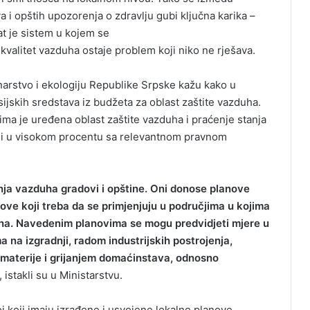
 i opštih upozorenja o zdravlju gubi ključna karika –
tat je sistem u kojem se
kvalitet vazduha ostaje problem koji niko ne rješava.
narstvo i ekologiju Republike Srpske kažu kako u
nsijskih sredstava iz budžeta za oblast zaštite vazduha.
ima je uređena oblast zaštite vazduha i praćenje stanja
eni u visokom procentu sa relevantnom pravnom
ja vazduha gradovi i opštine. Oni donose planove
ove koji treba da se primjenjuju u područjima u kojima
ha. Navedenim planovima se mogu predvidjeti mjere u
 na izgradnji, radom industrijskih postrojenja,
materije i grijanjem domaćinstava, odnosno
“, istakli su u Ministarstvu.
oj koji imaju izrađene i usvojene lokalne planove