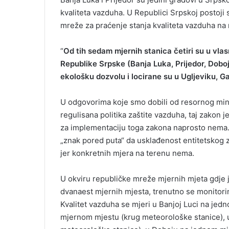
kvaliteta vazduha. U Republici Srpskoj postoji 
mreže za praćenje stanja kvaliteta vazduha na
“
Od tih sedam mjernih stanica četiri su u vl
Republike Srpske (Banja Luka, Prijedor, Doboj i
ekološku dozvolu i locirane su u Ugljeviku, G
U odgovorima koje smo dobili od resornog minist
regulisana politika zaštite vazduha, taj zakon 
za implementaciju toga zakona naprosto nema. 
„znak pored puta“ da usklađenost entitetskog 
jer konkretnih mjera na terenu nema.
U okviru republičke mreže mjernih mjeta gdje 
dvanaest mjernih mjesta, trenutno se monitori
Kvalitet vazduha se mjeri u Banjoj Luci na je
mjernom mjestu (krug meteorološke stanice), 