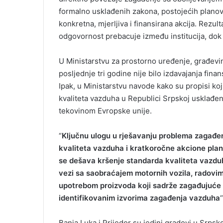
formalno usklađenih zakona, postojećih planova
konkretna, mjerljiva i finansirana akcija. Rezul
odgovornost prebacuje između institucija, dok 
U Ministarstvu za prostorno uređenje, građevi
posljednje tri godine nije bilo izdavajanja fina
Ipak, u Ministarstvu navode kako su propisi koj
kvaliteta vazduha u Republici Srpskoj usklađ
tekovinom Evropske unije.
“
Ključnu ulogu u rješavanju problema zagađen
kvaliteta vazduha i kratkoročne akcione plan
se dešava kršenje standarda kvaliteta vazdu
vezi sa saobraćajem motornih vozila, radovima
upotrebom proizvoda koji sadrže zagađujuće 
identifikovanim izvorima zagađenja vazduha
Banja Luka i Prijedor su jedini gradovi u Srpsk