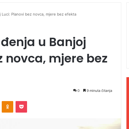
 Luci: Planovi bez novca, mjere bez efekta
đenja u Banjoj
ez novca, mjere bez
0
9 minuta čitanja
ontakte
Odnoklassniki
Pocket