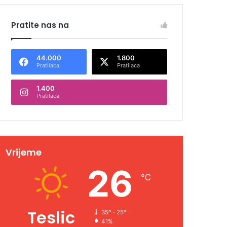
Pratite nas na
44.000
1.800
Pratilaca
Pratilaca
1.400
Pratilaca
Vrijeme
26
℃
Teslic
35º - 25º
41%