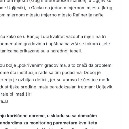
ernom mjestu (krug meteorološke stanice), u Ugljeviku
ne Ugljevik), u Gacku na jednom mjernom mjestu (krug
nom mjernom mjestu (mjerno mjesto Rafinerija nafte
u kako se u Banjoj Luci kvalitet vazduha mjeri na tri
 pomenutim gradovima i opštinama vrši se tokom cijele
tanicama prikazane su u narednoj tabeli.
đu bolje „pokrivenim“ gradovima, a to znači da problem
me šta institucije rade sa tim podacima. Doboj je
enja je ozbiljan deficit, jer su upravo te čestice među
ndustrijske sredine imaju paradoksalan tretman: Ugljevik
le bi imati širi
a..B
anju korišćene opreme, u skladu su sa domaćim
tandardima za monitoring parametara kvaliteta