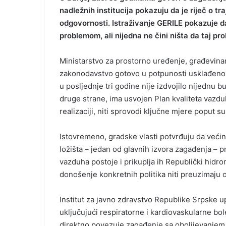
nadležnih institucija pokazuju da je riječ o 
odgovornosti. Istraživanje GERILE pokazuje d
problemom, ali nijedna ne čini ništa da taj pro
Ministarstvo za prostorno uređenje, građevinar
zakonodavstvo gotovo u potpunosti usklađeno 
u posljednje tri godine nije izdvojilo nijednu 
druge strane, ima usvojen Plan kvaliteta vazdu
realizaciji, niti sprovodi ključne mjere poput 
Istovremeno, gradske vlasti potvrđuju da većina
ložišta – jedan od glavnih izvora zagađenja – p
vazduha postoje i prikuplja ih Republički hidrom
donošenje konkretnih politika niti preuzimaju 
Institut za javno zdravstvo Republike Srpske 
uključujući respiratorne i kardiovaskularne bol
direktno povezuje zagađenje sa obolijevanjem