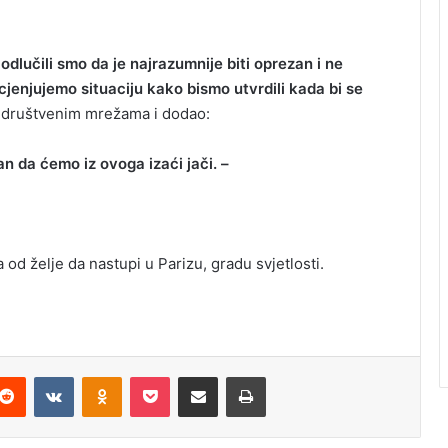
dlučili smo da je najrazumnije biti oprezan i ne
cjenjujemo situaciju kako bismo utvrdili kada bi se
a društvenim mrežama i dodao:
n da ćemo iz ovoga izaći jači. –
 od želje da nastupi u Parizu, gradu svjetlosti.
Reddit
VKontakte
Odnoklassniki
Pocket
Podijeli putem Emaila
Odštampaj