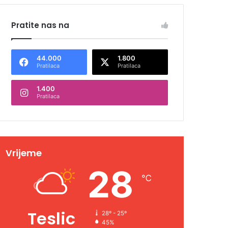
Pratite nas na
44.000
1.800
Pratilaca
Pratilaca
1.400
Pratilaca
Vrijeme
28
℃
Teslic
28º - 25º
45%