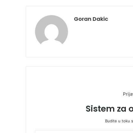
Goran Dakic
Prija
Sistem za 
Budite u toku 
U