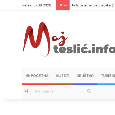
Petak, 07.08.2026.
Uživo
Policija istražuje dječaka 
POČETNA
VIJESTI
DRUŠTVO
TURIZA
Nasumični tekstovi
Pretraga
za