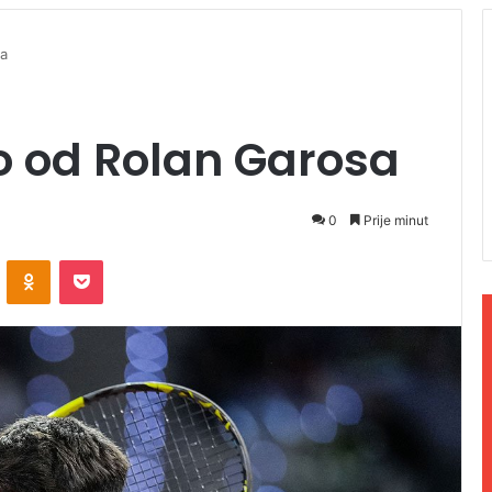
sa
o od Rolan Garosa
0
Prije minut
ontakte
Odnoklassniki
Pocket