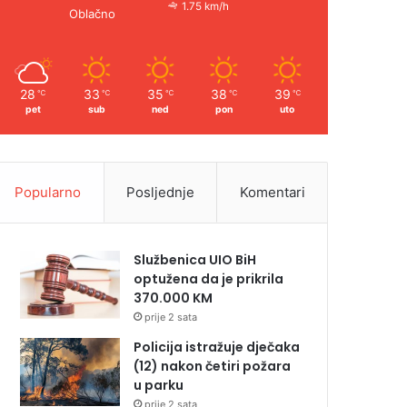
1.75 km/h
Oblačno
28
33
35
38
39
℃
℃
℃
℃
℃
pet
sub
ned
pon
uto
Popularno
Posljednje
Komentari
Službenica UIO BiH
optužena da je prikrila
370.000 KM
prije 2 sata
Policija istražuje dječaka
(12) nakon četiri požara
u parku
prije 2 sata