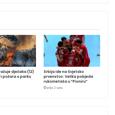
đ
e
n
o
d
b
o
m
b
e
k
o
j
tražuje dječaka (12)
Srbija ide na Svjetsko
u
ri požara u parku
prvenstvo: Velika pobjeda
j
rukometaša u “Pioniru”
e
prije 2 sata
p
r
o
n
a