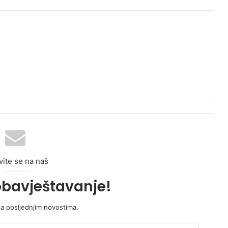
vite se na naš
obavještavanje!
sa posljednjim novostima.