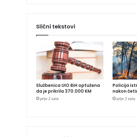
a
m
u
š
Slični tekstovi
k
a
r
a
c
t
e
š
k
Službenica UIO BiH optužena
Policija is
o
da je prikrila 370.000 KM
nakon četi
p
prije 2 sata
prije 2 sata
o
v
r
i
j
e