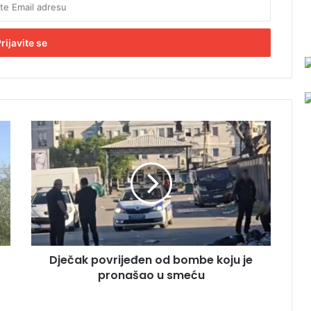
D
j
e
č
a
k
p
o
v
Dječak povrijeđen od bombe koju je
r
pronašao u smeću
i
j
e