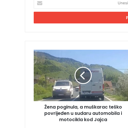
n
e
s
i
t
e
E
m
Ž
a
e
i
n
l
a
a
p
d
o
r
g
e
i
s
n
u
Žena poginula, a muškarac teško
u
povrijeđen u sudaru automobila i
l
a
motocikla kod Jajca
,