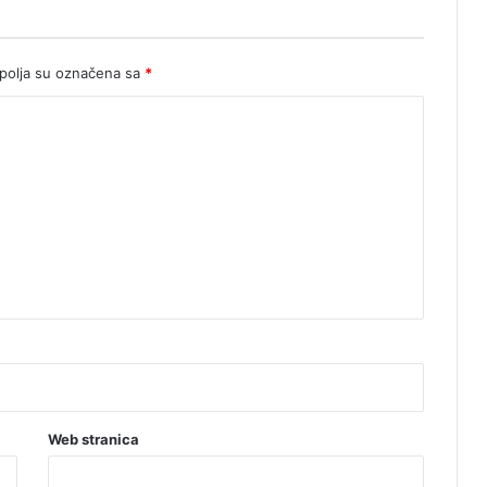
š
a
o
u
olja su označena sa
*
s
m
e
ć
u
Web stranica