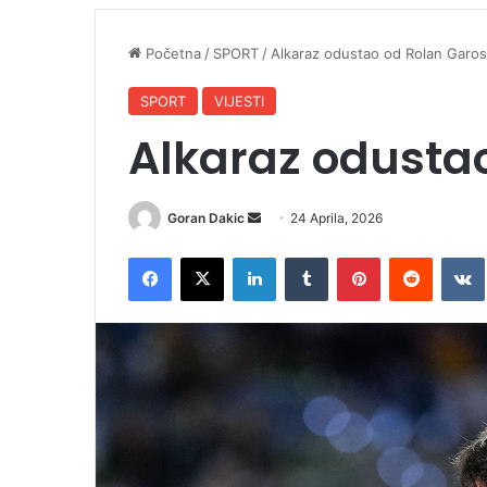
Početna
/
SPORT
/
Alkaraz odustao od Rolan Garo
SPORT
VIJESTI
Alkaraz odusta
Goran Dakic
S
24 Aprila, 2026
e
Facebook
X
LinkedIn
Tumblr
Pinterest
Reddit
VK
n
d
a
n
e
m
a
i
l