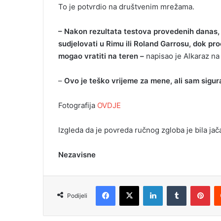
To je potvrdio na društvenim mrežama.
– Nakon rezultata testova provedenih danas, o
sudjelovati u Rimu ili Roland Garrosu, dok pro
mogao vratiti na teren –
napisao je Alkaraz n
–
Ovo je teško vrijeme za mene, ali sam sigura
Fotografija
OVDJE
Izgleda da je povreda ručnog zgloba je bila jača
Nezavisne
Facebook
X
LinkedIn
Tumblr
Pinterest
Podijeli