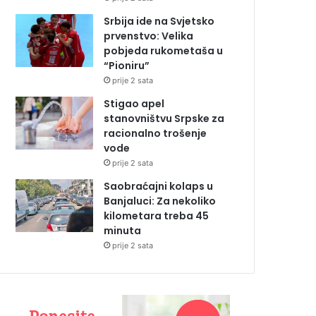
Srbija ide na Svjetsko
prvenstvo: Velika
pobjeda rukometaša u
“Pioniru”
prije 2 sata
Stigao apel
stanovništvu Srpske za
racionalno trošenje
vode
prije 2 sata
Saobraćajni kolaps u
Banjaluci: Za nekoliko
kilometara treba 45
minuta
prije 2 sata