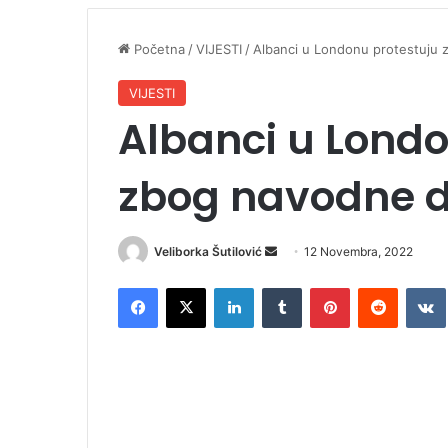
Početna
/
VIJESTI
/
Albanci u Londonu protestuju 
VIJESTI
Albanci u Londo
zbog navodne d
Veliborka Šutilović
S
12 Novembra, 2022
e
Facebook
X
LinkedIn
Tumblr
Pinterest
Reddit
VK
n
d
a
n
e
m
a