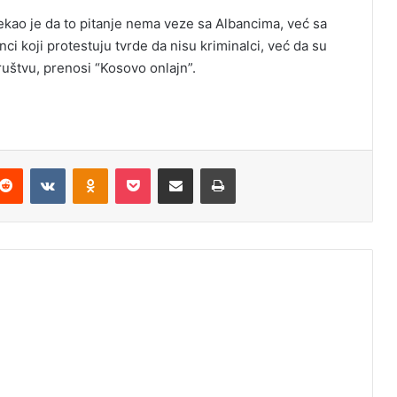
kao je da to pitanje nema veze sa Albancima, već sa
ci koji protestuju tvrde da nisu kriminalci, već da su
uštvu, prenosi “Kosovo onlajn”.
Reddit
VKontakte
Odnoklassniki
Pocket
Podijeli putem Emaila
Odštampaj