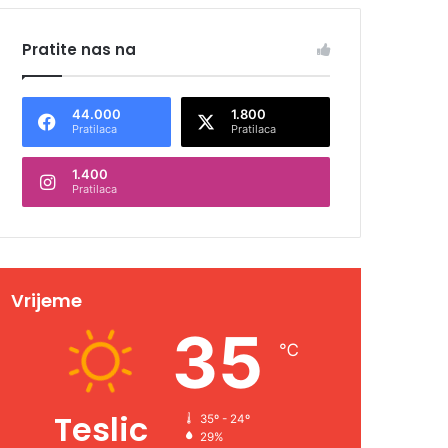
Pratite nas na
44.000
1.800
Pratilaca
Pratilaca
1.400
Pratilaca
Vrijeme
35
℃
Teslic
35º - 24º
29%