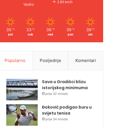
2.83 km/h
Vedro
35
33
36
39
39
℃
℃
℃
℃
℃
pet
sub
ned
pon
uto
Popularno
Posljednje
Komentari
Sava u Gradišci blizu
istorijskog minimuma
prije 32 minute
Đoković podigao buru u
svijetu tenisa
prije 34 minute