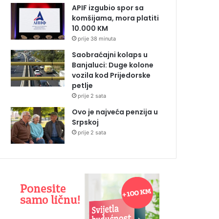
APIF izgubio spor sa
komšijama, mora platiti
10.000 KM
prije 38 minuta
Saobraćajni kolaps u
Banjaluci: Duge kolone
vozila kod Prijedorske
petlje
prije 2 sata
Ovo je najveća penzija u
Srpskoj
prije 2 sata