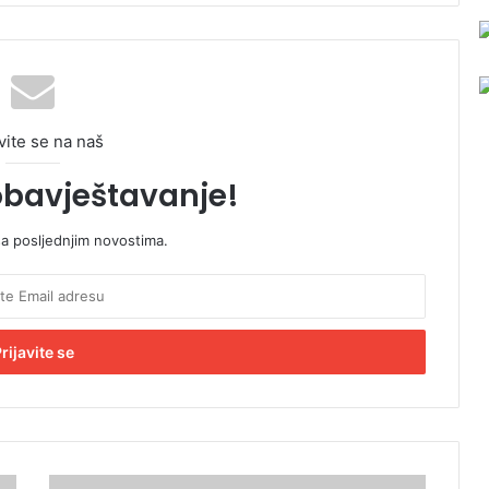
vite se na naš
obavještavanje!
sa posljednjim novostima.
Š