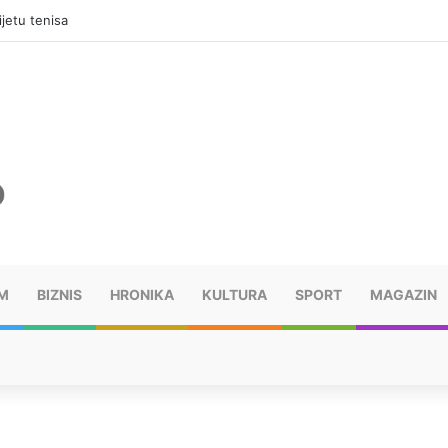
jama, mora platiti 10.000 KM
M
BIZNIS
HRONIKA
KULTURA
SPORT
MAGAZIN