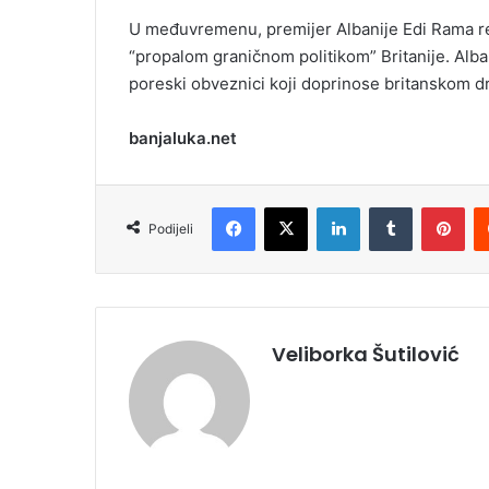
U međuvremenu, premijer Albanije Edi Rama re
“propalom graničnom politikom” Britanije. Alban
poreski obveznici koji doprinose britanskom dr
banjaluka.net
Facebook
X
LinkedIn
Tumblr
Pinterest
Podijeli
Veliborka Šutilović