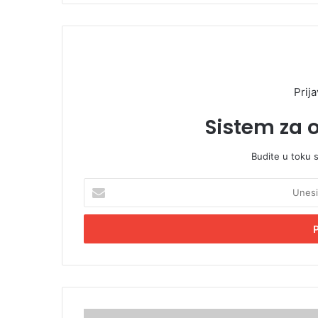
Prija
Sistem za 
Budite u toku 
U
n
e
s
i
t
e
E
m
N