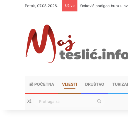
Petak, 07.08.2026.
Uživo
APIF izgubio spor sa komši
POČETNA
VIJESTI
DRUŠTVO
TURIZA
Nasumični tekstovi
Pretraga
za