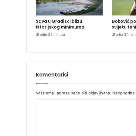
a
n
e
Sava u Gradišci blizu
Đoković po
s
istorijskog minimuma
svijetu ten
t
prije 32 minute
prije 34 mi
a
l
o
s
a
p
r
Komentariši
o
p
a
Vaša email adresa neće biti objavljivana.
Neophodna p
l
K
e
k
o
r
m
i
p
e