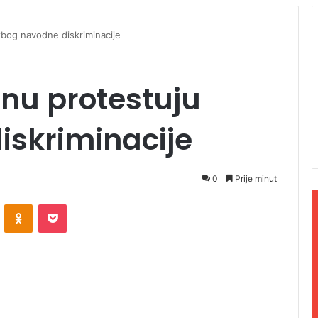
zbog navodne diskriminacije
nu protestuju
iskriminacije
0
Prije minut
ontakte
Odnoklassniki
Pocket