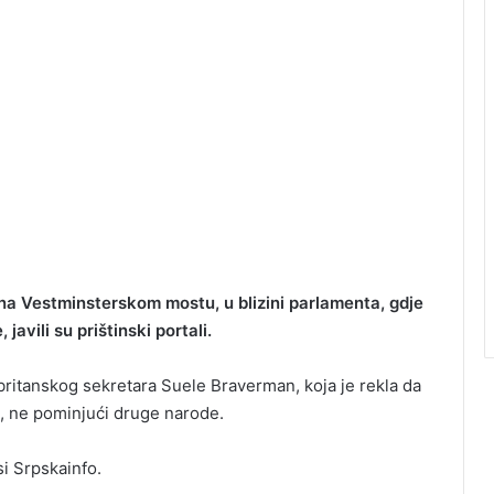
s na Vestminsterskom mostu, u blizini parlamenta, gdje
javili su prištinski portali.
britanskog sekretara Suele Braverman, koja je rekla da
ju, ne pominjući druge narode.
si Srpskainfo.