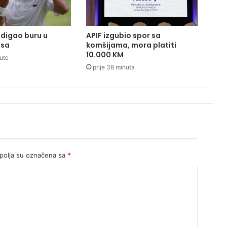
e
n
i
digao buru u
APIF izgubio spor sa
o
isa
komšijama, mora platiti
n
10.000 KM
nute
a
prije 38 minuta
M
i
l
i
č
e
v
i
ć
olja su označena sa
*
a