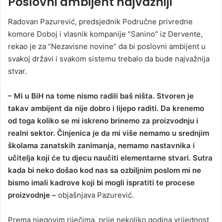
Poslovni ambijent najvažniji
Radovan Pazurević, predsjednik Područne privredne
komore Doboj i vlasnik kompanije “Sanino” iz Dervente,
rekao je za “Nezavisne novine” da bi poslovni ambijent u
svakoj državi i svakom sistemu trebalo da bude najvažnija
stvar.
– Mi u BiH na tome nismo radili baš ništa. Stvoren je
takav ambijent da nije dobro i lijepo raditi. Da krenemo
od toga koliko se mi iskreno brinemo za proizvodnju i
realni sektor. Činjenica je da mi više nemamo u srednjim
školama zanatskih zanimanja, nemamo nastavnika i
učitelja koji će tu djecu naučiti elementarne stvari. Sutra
kada bi neko došao kod nas sa ozbiljnim poslom mi ne
bismo imali kadrove koji bi mogli ispratiti te procese
proizvodnje –
objašnjava Pazurević.
Prema njegovim riječima, prije nekoliko godina vrijednost