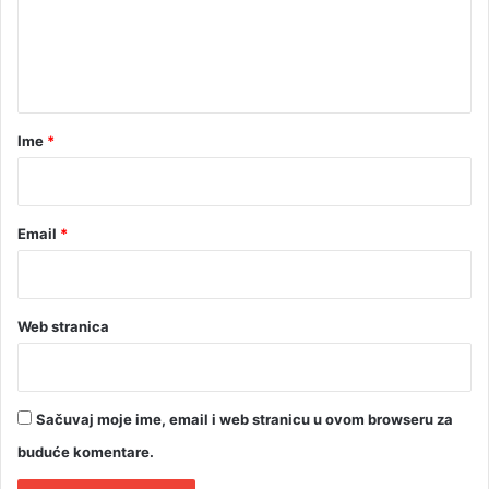
e
n
t
a
r
Ime
*
*
Email
*
Web stranica
Sačuvaj moje ime, email i web stranicu u ovom browseru za
buduće komentare.