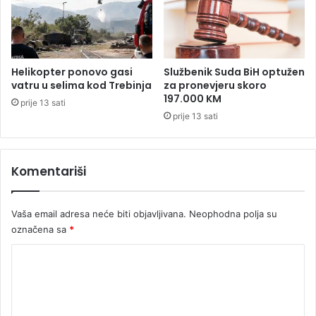
f
e
j
u
k
Helikopter ponovo gasi
Službenik Suda BiH optužen
l
vatru u selima kod Trebinja
za pronevjeru skoro
u
197.000 KM
prije 13 sati
p
prije 13 sati
s
k
o
Komentariši
j
i
s
t
Vaša email adresa neće biti objavljivana.
Neophodna polja su
o
označena sa
*
r
K
i
j
o
i
m