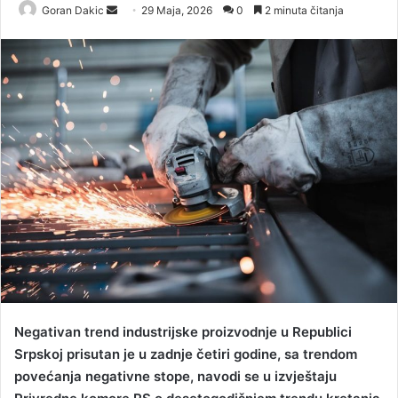
Goran Dakic
S
29 Maja, 2026
0
2 minuta čitanja
e
n
d
a
n
e
m
a
i
l
Negativan trend industrijske proizvodnje u Republici
Srpskoj prisutan je u zadnje četiri godine, sa trendom
povećanja negativne stope, navodi se u izvještaju