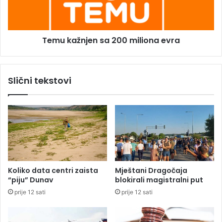
o
ž
s
n
v
j
o
Temu kažnjen sa 200 miliona evra
e
j
n
i
s
o
a
Slični tekstovi
j
2
e
0
d
0
i
m
n
i
i
l
e
i
v
o
r
n
Koliko data centri zaista
Mještani Dragočaja
o
a
“piju” Dunav
blokirali magistralni put
-
e
prije 12 sati
prije 12 sati
t
v
r
r
o
a