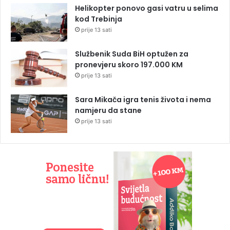
Helikopter ponovo gasi vatru u selima
kod Trebinja
prije 13 sati
Službenik Suda BiH optužen za
pronevjeru skoro 197.000 KM
prije 13 sati
Sara Mikača igra tenis života i nema
namjeru da stane
prije 13 sati