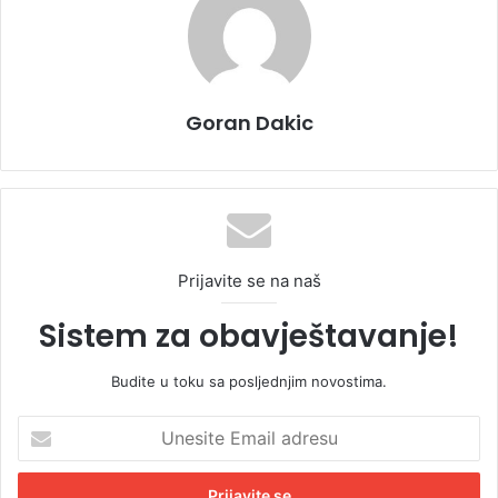
Goran Dakic
Prijavite se na naš
Sistem za obavještavanje!
Budite u toku sa posljednjim novostima.
U
n
e
s