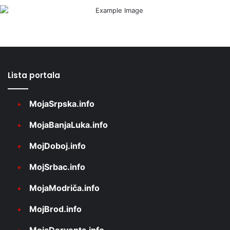
Lista portala
MojaSrpska.info
MojaBanjaLuka.info
MojDoboj.info
MojSrbac.info
MojaModriča.info
MojBrod.info
MojaDerventa.info