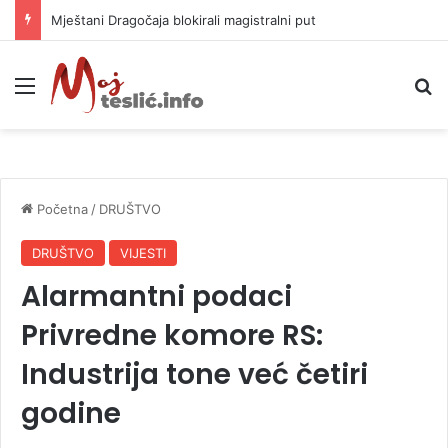
Helikopter ponovo gasi vatru u selima kod Trebinja
Meni
P
Početna
/
DRUŠTVO
DRUŠTVO
VIJESTI
Alarmantni podaci
Privredne komore RS:
Industrija tone već četiri
godine