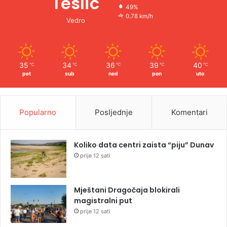
Teslic
49%
0.78 km/h
Vedro
35
34
36
39
40
℃
℃
℃
℃
℃
pet
sub
ned
pon
uto
Popularno
Posljednje
Komentari
Koliko data centri zaista “piju” Dunav
prije 12 sati
Mještani Dragočaja blokirali
magistralni put
prije 12 sati