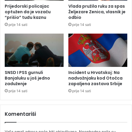
B
b
Prijedorski policajac
Vlada pružila ruku za spas
a
i
optužen da je vozaču
Željezare Zenica, vlasnik je
n
n
“prišio” tuđu kaznu
odbio
j
a
prije 14 sati
prije 14 sati
a
N
l
I
u
S
c
-
i
a
z
a
v
SNSD I PSS gurnuli
Incident u Hrvatskoj: Na
i
Banjaluku u još jedno
nadvožnjaku kod Otočca
s
zaduženje
zapaljena zastava Srbije
i
prije 14 sati
prije 14 sati
o
d
o
Komentariši
d
l
u
Vaša email adresa neće biti objavljivana.
Neophodna polja su