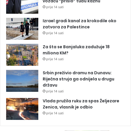
vozaču “prišio” tuđu kaznu
prije 14 sati
Izrael gradi kanal za krokodile oko
zatvora za Palestince
prije 14 sati
Za šta se Banjaluka zadužuje 18
miliona KM?
prije 14 sati
Srbin preživio dramu na Dunavu:
Riječna struja ga odnijela u drugu
državu
prije 14 sati
Vlada pružila ruku za spas Željezare
Zenica, vlasnik je odbio
prije 14 sati