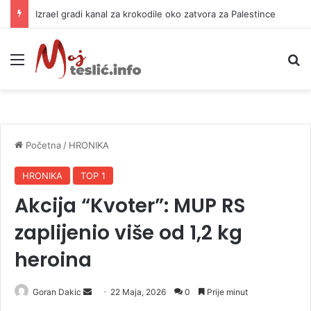
Izrael gradi kanal za krokodile oko zatvora za Palestince
Meni
P
Početna
/
HRONIKA
HRONIKA
TOP 1
Akcija “Kvoter”: MUP RS
zaplijenio više od 1,2 kg
heroina
Goran Dakic
S
22 Maja, 2026
0
Prije minut
e