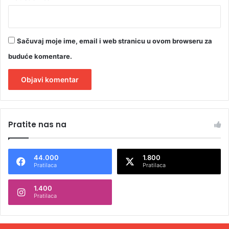
Sačuvaj moje ime, email i web stranicu u ovom browseru za
buduće komentare.
A
l
Pratite nas na
t
e
44.000
1.800
r
Pratilaca
Pratilaca
n
1.400
a
Pratilaca
t
i