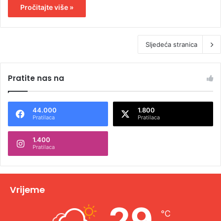
Pročitajte više »
Sljedeća stranica
Pratite nas na
44.000
1.800
Pratilaca
Pratilaca
1.400
Pratilaca
Vrijeme
29
℃