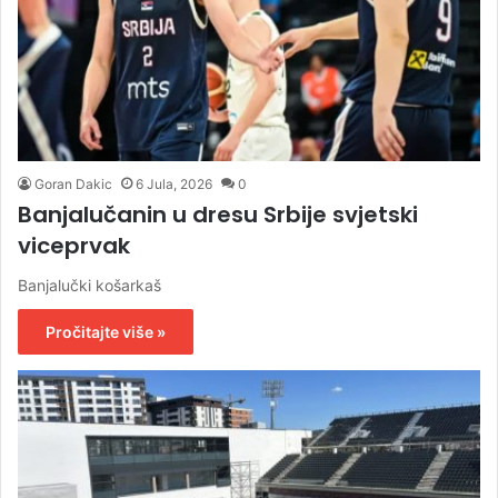
Goran Dakic
6 Jula, 2026
0
Banjalučanin u dresu Srbije svjetski
viceprvak
Banjalučki košarkaš
Pročitajte više »