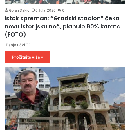
Goran Dakic
6 Jula, 2026
0
Istok spreman: “Gradski stadion” čeka
novu istorijsku noć, planulo 80% karata
(FOTO)
Banjalučki “G
Pročitajte više »