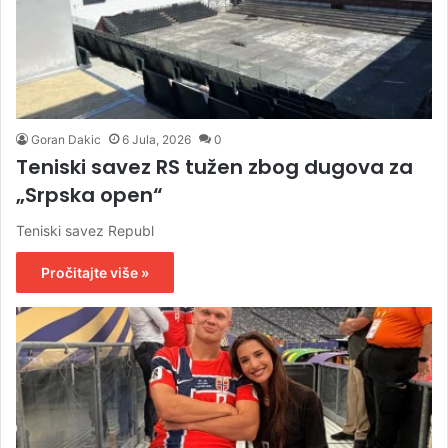
Goran Dakic
6 Jula, 2026
0
Teniski savez RS tužen zbog dugova za
„Srpska open“
Teniski savez Republ
Pročitajte više »