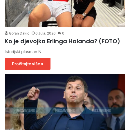
Goran Dakic
6 Jula, 2026
0
Ko je djevojka Erlinga Halanda? (FOTO)
Istorijski plasman N
Pročitajte više »