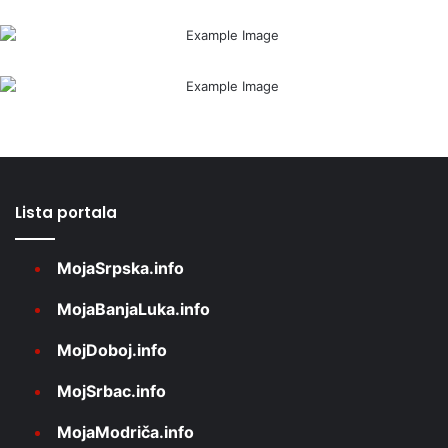
Lista portala
MojaSrpska.info
MojaBanjaLuka.info
MojDoboj.info
MojSrbac.info
MojaModriča.info