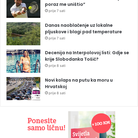
poraz me uništio”
prije 7 sati
Danas naoblačenje uz lokalne
pljuskove i blagi pad temperature
prije 7 sati
Decenija na Interpolovoj listi: Gdje se
krije Slobodanka Tošić?
prije 8 sati
Novi kolaps na putu ka moru u
Hrvatskoj
prije 8 sati