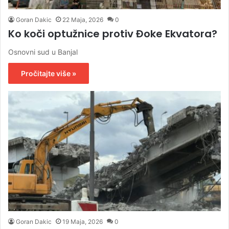
Goran Dakic
22 Maja, 2026
0
Ko koči optužnice protiv Đoke Ekvatora?
Osnovni sud u Banjal
Pročitajte više »
Goran Dakic
19 Maja, 2026
0