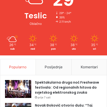
Teslic
29º - 24º
39%
2.11 km/h
Oblačno
26
34
38
38
35
℃
℃
℃
℃
℃
sub
ned
pon
uto
sri
Popularno
Posljednje
Komentari
Spektakularna druga noć Freshwave
festivala : Od regionalnih hitova do
svjetskog elektronskog zvuka
prije 7 sati
Novak Đoković otvorio dušu: “Taj